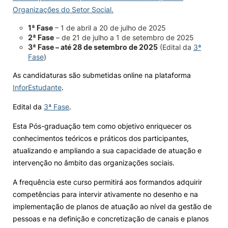
Organizações do Setor Social.
Knowledge Factory
1ª Fase
– 1 de abril a 20 de julho de 2025
2ª Fase
– de 21 de julho a 1 de setembro de 2025
Candidaturas
3ª Fase – até 28 de setembro de 2025
(Edital da
3ª
Fase
)
As candidaturas são submetidas online na plataforma
InforEstudante
.
Edital da
3ª Fase
.
Elogio / Sugestão / Reclamação
Contactos
Denúncias
Esta Pós-graduação tem como objetivo enriquecer os
©2026 Instituto Politécnico de Coimbra. Todos os direitos reservados.
conhecimentos teóricos e práticos dos participantes,
atualizando e ampliando a sua capacidade de atuação e
intervenção no âmbito das organizações sociais.
A frequência este curso permitirá aos formandos adquirir
competências para intervir ativamente no desenho e na
implementação de planos de atuação ao nível da gestão de
pessoas e na definição e concretização de canais e planos