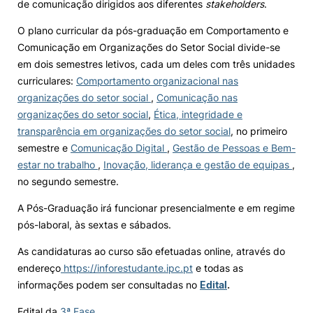
de comunicação dirigidos aos diferentes
stakeholders
.
O plano curricular da pós-graduação em Comportamento e
Comunicação em Organizações do Setor Social divide-se
em dois semestres letivos, cada um deles com três unidades
curriculares:
Comportamento organizacional nas
organizações do setor social
,
Comunicação nas
organizações do setor social
,
Ética, integridade e
transparência em organizações do setor social
, no primeiro
semestre e
Comunicação Digital
,
Gestão de Pessoas e Bem-
estar no trabalho
,
Inovação, liderança e gestão de equipas
,
no segundo semestre.
A Pós-Graduação irá funcionar presencialmente e em regime
pós-laboral, às sextas e sábados.
As candidaturas ao curso são efetuadas online, através do
endereço
https://inforestudante.ipc.pt
e todas as
informações podem ser consultadas no
Edital
.
Edital da
3ª Fase
.