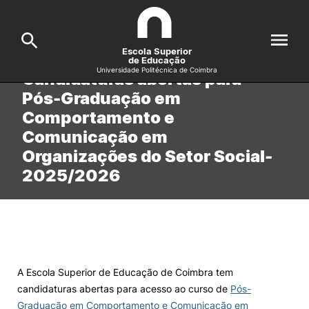
Escola Superior
Início
/
noticias
/
Candidaturas abertas para Pós-Graduação em Comportamento e
de Educação
Comunicação…
Universidade Politécnica de Coimbra
Candidaturas abertas para
Pós-Graduação em
A ESEC
Search
Comportamento e
Comunicação em
Cursos
Organizações do Setor Social-
Formative Offer
General
2025/2026
Candidatos
Docentes
Search
Investigação e Projetos
A Escola Superior de Educação de Coimbra tem
candidaturas abertas para acesso ao curso de
Pós-
Alunos
Graduação em Comportamento e Comunicação em