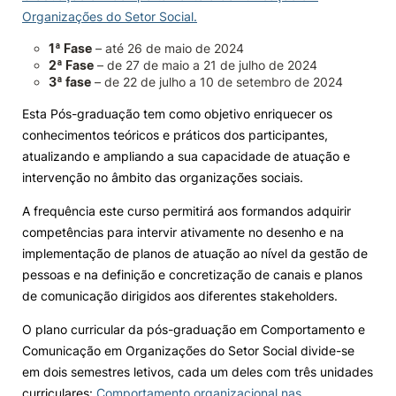
Organizações do Setor Social.
Knowledge Factory
1ª Fase
– até 26 de maio de 2024
2ª Fase
– de 27 de maio a 21 de julho de 2024
Candidaturas
3ª fase
– de 22 de julho a 10 de setembro de 2024
Esta Pós-graduação tem como objetivo enriquecer os
conhecimentos teóricos e práticos dos participantes,
atualizando e ampliando a sua capacidade de atuação e
intervenção no âmbito das organizações sociais.
Elogio / Sugestão / Reclamação
Contactos
Denúncias
A frequência este curso permitirá aos formandos adquirir
©2026 Instituto Politécnico de Coimbra. Todos os direitos reservados.
competências para intervir ativamente no desenho e na
implementação de planos de atuação ao nível da gestão de
pessoas e na definição e concretização de canais e planos
de comunicação dirigidos aos diferentes stakeholders.
O plano curricular da pós-graduação em Comportamento e
Comunicação em Organizações do Setor Social divide-se
em dois semestres letivos, cada um deles com três unidades
curriculares:
Comportamento organizacional nas