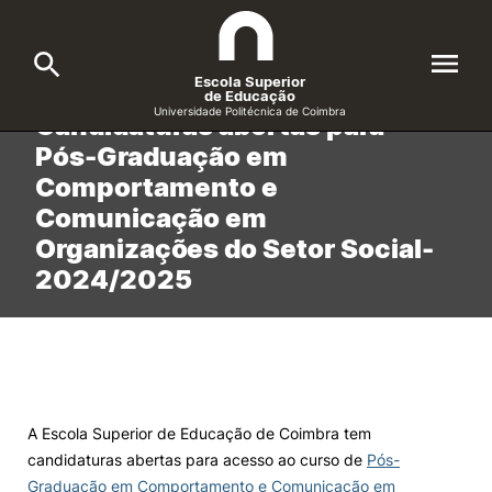
Escola Superior
Início
/
noticias
/
Candidaturas abertas para Pós-Graduação em Comportamento e
de Educação
Comunicação…
Universidade Politécnica de Coimbra
Candidaturas abertas para
Pós-Graduação em
A ESEC
Search
Comportamento e
Comunicação em
Cursos
Organizações do Setor Social-
Formative Offer
General
2024/2025
Candidatos
Docentes
Search
Investigação e Projetos
A Escola Superior de Educação de Coimbra tem
candidaturas abertas para acesso ao curso de
Pós-
Alunos
Graduação em Comportamento e Comunicação em