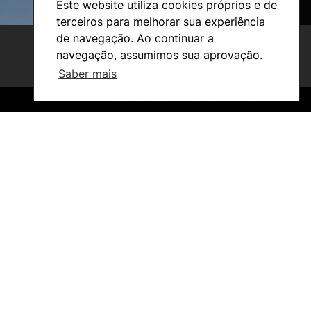
Este website utiliza cookies próprios e de
terceiros para melhorar sua experiência
de navegação. Ao continuar a
navegação, assumimos sua aprovação.
Saber mais
©2026 Instituto Politécnico de Coimbra. Todos os direitos reservados.
©2026 Instituto Politécnico de Coimbra. Todos os direitos reservados.
Investigação e Projetos
Núcleos de Investigação
Laboratório ROBOCORP
Publicações
Redes
Arquivo