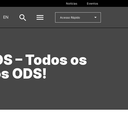
Notícias
Eventos
|
EN
Acesso Rápido
DOCENTES
DS – Todos os
oladas
Formulários
Artes Visuais
os ODS!
Recursos
Pesquisa Docentes