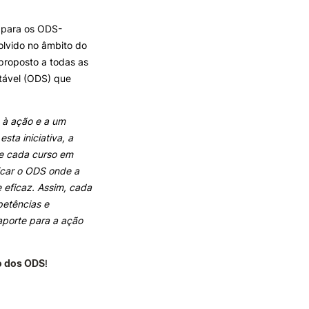
 para os ODS-
TORY
CANDIDATURAS
olvido no âmbito do
proposto a todas as
Processo
ntável (ODS) que
Propinas e Taxas
Calendário
Listas de Seriação e de
à ação e a um
Colocação
sta iniciativa, a
de cada curso em
ficar o ODS onde a
e eficaz. Assim, cada
petências e
porte para a ação
o dos ODS
!