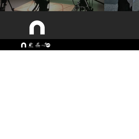
Sitemap
A ESEC
Cursos
Missão e Objetivos
CTeSP
Órgãos de Gestão
Licenciatu
Departamentos
Mestrado
Grupos Científicos e
Pós-Grad
Disciplinares
Formação 
Núcleos de Investigação
Cursos Liv
Serviços
Pessoas
Documentos Estratégicos
ESEC em Números
Contactos / Localização