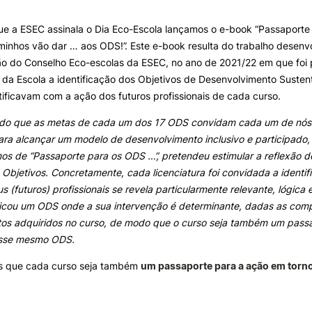
e Offer
General
ue a ESEC assinala o Dia Eco-Escola lançamos o e-book “Passaporte
ALUNOS
KNOWLEDGE FAC
inhos vão dar … aos ODS!”. Este e-book resulta do trabalho desenv
Search
ão do Conselho Eco-escolas da ESEC, no ano de 2021/22 em que foi 
Bolsas
Pós-Graduações
s da Escola a identificação dos Objetivos de Desenvolvimento Suste
Calendários
Formação Especializada
tificavam com a ação dos futuros profissionais de cada curso.
Horários
Microcredenciações
Recursos
Escola de Línguas
o que as metas de cada um dos 17 ODS convidam cada um de nós 
Regulamentos e Despachos
ara alcançar um modelo de desenvolvimento inclusivo e participado, e
Estatutos Especiais
s de “Passaporte para os ODS …”, pretendeu estimular a reflexão 
Provedor do Estudante
 Objetivos. Concretamente, cada licenciatura foi convidada a identi
s (futuros) profissionais se revela particularmente relevante, lógica 
ificou um ODS onde a sua intervenção é determinante, dadas as com
os adquiridos no curso, de modo que o curso seja também um
passa
esse mesmo ODS.
 que cada curso seja também
um passaporte para a ação em torn