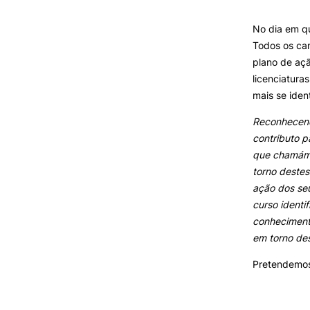
Formativ
No dia em q
INVESTIGAÇÃO E
Todos os cam
PROJETOS
plano de aç
licenciatura
Projetos de
Investigação/Intervenção
mais se iden
Prémios e Distinções
Reconhecend
Núcleos de Investigação
contributo p
Laboratório ROBOCORP
que chamámo
Publicações
torno destes
Redes
ação dos seu
Arquivo
curso ident
conheciment
em torno d
Pretendemos