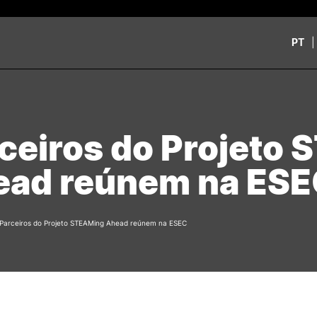
PT
CURSOS
CANDIDATOS
rch
ceiros do Projeto
CTeSP
Unidades Curriculares Is
Formação Especializada
CTeSP
ead reúnem na ES
Licenciaturas
Licenciaturas
Mestrados
Mestrados
Microcredenciações
Formação Especializada
Pós-Graduações
Estudar na ESEC
Parceiros do Projeto STEAMing Ahead reúnem na ESEC
Contactos