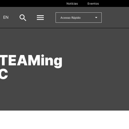
Notícias
Eventos
|
EN
Acesso Rápido
DOCENTES
 STEAMing
oladas
Formulários
Artes Visuais
EC
Recursos
Pesquisa Docentes