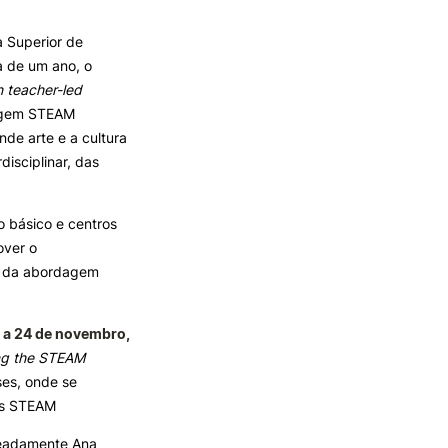
a Superior de
TORY
CANDIDATURAS
a de um ano, o
 teacher-led
Processo
dagem STEAM
Propinas e Taxas
nde arte e a cultura
Calendário
isciplinar, das
Listas de Seriação e de
Colocação
no básico e centros
over o
s da abordagem
 a 24 de novembro,
ng the STEAM
ses, onde se
as STEAM
omeadamente Ana