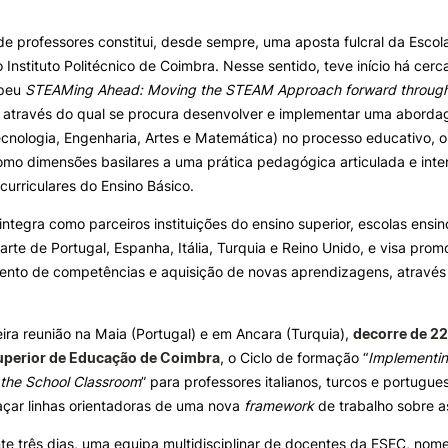
e Offer
General
e professores constitui, desde sempre, uma aposta fulcral da Escol
ALUNOS
KNOWLEDGE FAC
Instituto Politécnico de Coimbra. Nesse sentido, teve início há cerc
opeu
STEAMing Ahead: Moving the STEAM Approach forward through
Search
Bolsas
Pós-Graduações
, através do qual se procura desenvolver e implementar uma abor
Calendários
Formação Especializada
ecnologia, Engenharia, Artes e Matemática) no processo educativo, o
Horários
Microcredenciações
o dimensões basilares a uma prática pedagógica articulada e interd
Recursos
Escola de Línguas
 curriculares do Ensino Básico.
Regulamentos e Despachos
Estatutos Especiais
 integra como parceiros instituições do ensino superior, escolas ensi
Provedor do Estudante
 arte de Portugal, Espanha, Itália, Turquia e Reino Unido, e visa prom
ento de competências e aquisição de novas aprendizagens, atravé
ira reunião na Maia (Portugal) e em Ancara (Turquia),
decorre de 22
uperior de Educação de Coimbra
, o Ciclo de formação “
Implementi
 the School Classroom
” para professores italianos, turcos e portugue
açar linhas orientadoras de uma nova
framework
de trabalho sobre 
te três dias, uma equipa multidisciplinar de docentes da ESEC, n