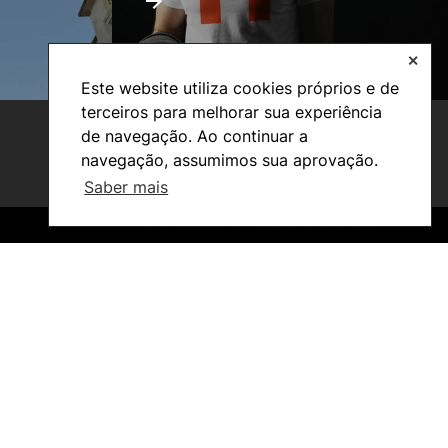
✕
Este website utiliza cookies próprios e de
terceiros para melhorar sua experiência
de navegação. Ao continuar a
navegação, assumimos sua aprovação.
Saber mais
©2026 Instituto Politécnico de Coimbra. Todos os direitos reservados.
©2026 Instituto Politécnico de Coimbra. Todos os direitos reservados.
Investigação e Projetos
Núcleos de Investigação
Laboratório ROBOCORP
Publicações
Redes
Arquivo