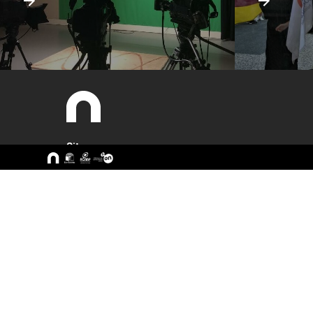
Sitemap
A ESEC
Cursos
Missão e Objetivos
CTeSP
Órgãos de Gestão
Licenciatu
Departamentos
Mestrado
Grupos Científicos e
Pós-Grad
Disciplinares
Formação 
Núcleos de Investigação
Cursos Liv
Serviços
Pessoas