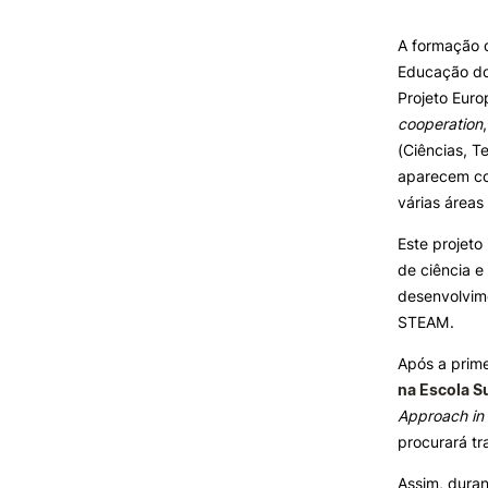
Formativ
A formação d
INVESTIGAÇÃO E
Educação do 
PROJETOS
Projeto Eur
cooperation
Projetos de
Investigação/Intervenção
(Ciências, T
Prémios e Distinções
aparecem com
Núcleos de Investigação
várias áreas
Laboratório ROBOCORP
Este projeto
Publicações
de ciência e
Redes
desenvolvim
Arquivo
STEAM.
Após a prime
na Escola S
Approach in
procurará tr
Assim, duran