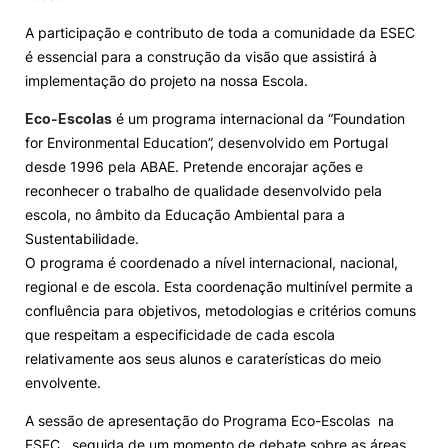
A participação e contributo de toda a comunidade da ESEC
Knowledge Factory
é essencial para a construção da visão que assistirá à
implementação do projeto na nossa Escola.
Candidaturas
Eco-Escolas
é um programa internacional da “Foundation
for Environmental Education”, desenvolvido em Portugal
desde 1996 pela ABAE. Pretende encorajar ações e
reconhecer o trabalho de qualidade desenvolvido pela
escola, no âmbito da Educação Ambiental para a
Elogio / Sugestão / Reclamação
Contactos
Denúncias
Sustentabilidade.
©2026 Instituto Politécnico de Coimbra. Todos os direitos reservados.
O programa é coordenado a nível internacional, nacional,
regional e de escola. Esta coordenação multinível permite a
confluência para objetivos, metodologias e critérios comuns
que respeitam a especificidade de cada escola
relativamente aos seus alunos e caraterísticas do meio
envolvente.
A sessão de apresentação do Programa Eco-Escolas na
ESEC, seguida de um momento de debate sobre as áreas