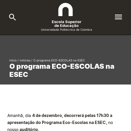
Escola Superior
de Educação
Universidade Politécnica de Coimbra
A ESEC
Search
Cursos
Início
/
noticias
/
O programa ECO-ESCOLAS na ESEC
O programa ECO-ESCOLAS na
Formative Offer
General
ESEC
Candidatos
Docentes
Search
Investigação e Projetos
Amanhã, dia
4 de dezembro, decorrerá pelas 17h30 a
apresentação do Programa Eco-Escolas na ESEC,
no
Alunos
nosso
auditório
.