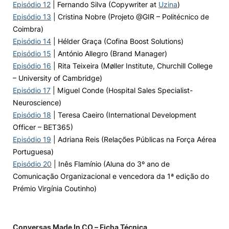
Episódio 12
| Fernando Silva (Copywriter at
Uzina
)
Episódio 13
|
Cristina Nobre (Projeto @GIR – Politécnico de
Coimbra)
Episódio 14
|
Hélder Graça (Cofina Boost Solutions)
Episódio 15
| António Allegro (Brand Manager)
Episódio 16
| Rita Teixeira (Møller Institute, Churchill College
– University of Cambridge)
Episódio 17
| Miguel Conde (Hospital Sales Specialist-
Neuroscience)
Episódio 18
| Teresa Caeiro (International Development
Officer – BET365)
Episódio 19
| Adriana Reis (Relações Públicas na Força Aérea
Portuguesa)
Episódio 20
| Inês Flamínio (Aluna do 3º ano de
Comunicação Organizacional e vencedora da 1ª edição do
Prémio Virgínia Coutinho)
Conversas Made In CO – Ficha Técnica