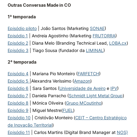
Outras Conversas Made in CO
1ª temporada
Episódio piloto
| João Santos (Marketing
SONAE
)
Episódio 1
| Andreia Agostinho (Marketing
FRUTORRA
)
Episódio 2
| Diana Melo (Branding Technical Lead,
LOBA.cx
)
Episódio 3
| Tiago Sousa (fundador da
LIMINAL
)
2ª temporada
Episódio 4
| Mariana Pio Monteiro (
FARFETCH
)
Episódio 5
|Alexandra Veríssimo (
Amazon
)
Episódio 6
| Sara Santos (
Universidade de Aveiro
e
IPV
)
Episódio 7
| Daniela Parracho
(
Schmidt Light Metal Group
)
Episódio 8
|
Mónica Oliveir
a
(
Grupo MCoutinho
)
Episódio 9
|
Miguel Mestre
(
FUEL
)
Episódio 10
| Cristóvão Monteiro (
CEIT – Centro Estratégico
de Inovação Territorial
)
Episódio 11
| Carlos Martins (Digital Brand Manager at
NOS)