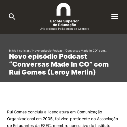
Escola Superior
de Educação
Universidade Politécnica de Coimbra
A ESEC
Search
Início
/
noticias
/
Novo episódio Podcast “Conversas Made In CO” com…
Novo episódio Podcast
Cursos
“Conversas Made In CO” com
Formative Offer
General
Rui Gomes (Leroy Merlin)
Candidatos
Docentes
Search
Investigação e Projetos
Rui Gomes concluiu a licenciatura em Comunicação
Organizacional em 2005, foi vice-presidente da Associação
Alunos
de Estudantes da ESEC, membro consultivo do Instituto