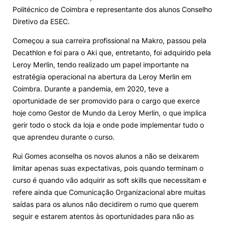
Politécnico de Coimbra e representante dos alunos Conselho
Knowledge Factory
Diretivo da ESEC.
Começou a sua carreira profissional na Makro, passou pela
Candidaturas
Decathlon e foi para o Aki que, entretanto, foi adquirido pela
Leroy Merlin, tendo realizado um papel importante na
estratégia operacional na abertura da Leroy Merlin em
Coimbra. Durante a pandemia, em 2020, teve a
oportunidade de ser promovido para o cargo que exerce
hoje como Gestor de Mundo da Leroy Merlin, o que implica
Elogio / Sugestão / Reclamação
Contactos
Denúncias
gerir todo o stock da loja e onde pode implementar tudo o
©2026 Instituto Politécnico de Coimbra. Todos os direitos reservados.
que aprendeu durante o curso.
Rui Gomes aconselha os novos alunos a não se deixarem
limitar apenas suas expectativas, pois quando terminam o
curso é quando vão adquirir as soft skills que necessitam e
refere ainda que Comunicação Organizacional abre muitas
saídas para os alunos não decidirem o rumo que querem
seguir e estarem atentos às oportunidades para não as