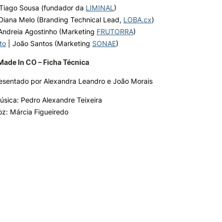
Tiago Sousa (fundador da
LIMINAL
)
Diana Melo (Branding Technical Lead,
LOBA.cx
)
Andreia Agostinho (Marketing
FRUTORRA
)
to
| João Santos (Marketing
SONAE
)
ade In CO – Ficha Técnica
esentado por Alexandra Leandro e João Morais
úsica: Pedro Alexandre Teixeira
oz: Márcia Figueiredo