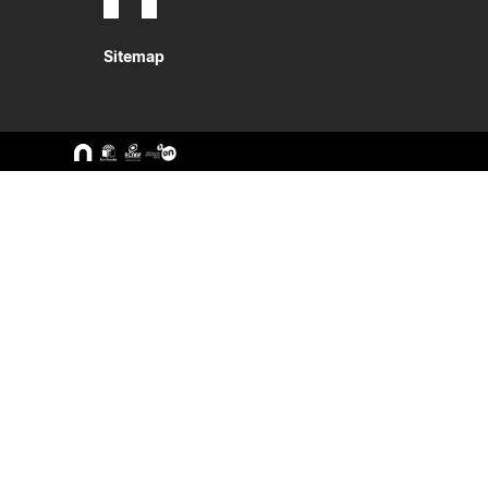
Sitemap
A ESEC
Cursos
Missão e Objetivos
CTeSP
Órgãos de Gestão
Licenciatu
Departamentos
Mestrado
Grupos Científicos e
Pós-Grad
Disciplinares
Formação 
Núcleos de Investigação
Cursos Liv
Serviços
Pessoas
Documentos Estratégicos
ESEC em Números
Contactos / Localização
Alunos
Docentes
Bolsas
Formulári