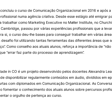
a concluiu o curso de Comunicação Organizacional em 2016 e após a l
ALUNOS
KNOWLEDGE FAC
rofissional numa agência criativa. Desde esse estágio até emigrar pa
e Offer
General
a trabalhar como Marketing Executive no Møller Institute, no Churchi
Bolsas
Pós-Graduações
f Cambridge, passou por várias experiências profissionais que a lev
Calendários
Formação Especializada
ara si, o curso deu-lhe bases para conseguir trabalhar em várias ár
Horários
Microcredenciações
Search
 desafio foi utilizando tantas ferramentas das diferentes áreas que
Recursos
Escola de Línguas
íço”. Como conselho aos atuais alunos, reforça a importância de “nã
Regulamentos e Despachos
rque “errar faz parte do processo de aprendizagem”.
Estatutos Especiais
Provedor do Estudante
ade in CO é um projeto desenvolvido pelos docentes Alexandra Lea
de disponibilizar regularmente conteúdos em áudio, divididos em e
urtas com diplomados em Comunicação Organizacional. As Convers
o fomentar o conhecimento dos atuais alunos sobre percursos profi
entar o orgulho de pertença ao curso.