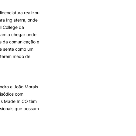
icenciatura realizou
TORY
CANDIDATURAS
ra Inglaterra, onde
ll College da
Processo
aram a chegar onde
Propinas e Taxas
eas da comunicação e
Calendário
 se sente como um
Listas de Seriação e de
o terem medo de
Colocação
ndro e João Morais
pisódios com
as Made In CO têm
ssionais que possam