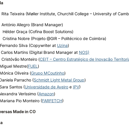
da
 Rita Teixeira (Møller Institute, Churchill College – University of Cam
 António Allegro (Brand Manager)
|
Hélder Graça (Cofina Boost Solutions)
|
Cristina Nobre (Projeto @GIR – Politécnico de Coimbra)
Fernando Silva (Copywriter at
Uzina
)
 Carlos Martins (Digital Brand Manager at
NOS)
 Cristóvão Monteiro (
CEIT – Centro Estratégico de Inovação Territori
Miguel Mestre
(
FUEL
)
Mónica Oliveir
a
(
Grupo MCoutinho
)
Daniela Parracho
(
Schmidt Light Metal Group
)
Sara Santos (
Universidade de Aveiro
e
IPV
)
Alexandra Veríssimo (
Amazon
)
Mariana Pio Monteiro (
FARFETCH
)
versas Made in CO
da