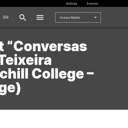
Notícias
Eventos
|
EN
Acesso Rápido
t “Conversas
DOCENTES
Teixeira
oladas
Formulários
Artes Visuais
chill College –
Recursos
Pesquisa Docentes
ge)