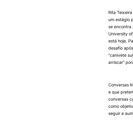
Rita Teixeir
INVESTIGAÇÃO E
um estágio p
PROJETOS
Formativ
se encontra 
University o
Projetos de
Investigação/Intervenção
está hoje. P
Prémios e Distinções
desafio após
Núcleos de Investigação
“canivete su
Laboratório ROBOCORP
arriscar” po
Publicações
Redes
Arquivo
Conversas M
e que preten
conversas c
como objetiv
seguir e aum