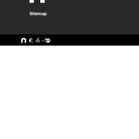
Sitemap
A ESEC
Cursos
Missão e Objetivos
CTeSP
Órgãos de Gestão
Licenciatu
Departamentos
Mestrado
Grupos Científicos e
Pós-Grad
Disciplinares
Formação 
Núcleos de Investigação
Cursos Liv
Serviços
Pessoas
Documentos Estratégicos
ESEC em Números
Contactos / Localização
Alunos
Docentes
Bolsas
Formulári
Calendários
Recursos