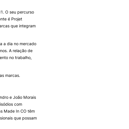
1. O seu percurso
TORY
CANDIDATURAS
nte é Projet
marcas que integram
Processo
Propinas e Taxas
Calendário
ia a dia no mercado
Listas de Seriação e de
unos. A relação de
Colocação
ento no trabalho,
das marcas.
ndro e João Morais
pisódios com
as Made In CO têm
ssionais que possam