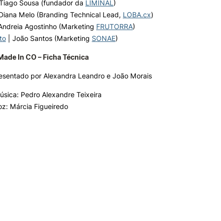
Tiago Sousa (fundador da
LIMINAL
)
Diana Melo (Branding Technical Lead,
LOBA.cx
)
Andreia Agostinho (Marketing
FRUTORRA
)
to
| João Santos (Marketing
SONAE
)
ade In CO – Ficha Técnica
esentado por Alexandra Leandro e João Morais
úsica: Pedro Alexandre Teixeira
oz: Márcia Figueiredo