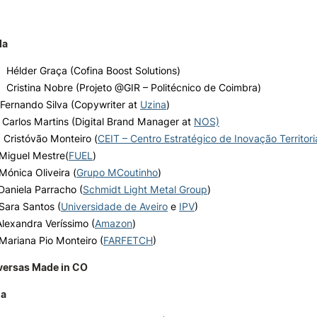
da
|
Hélder Graça (Cofina Boost Solutions)
|
Cristina Nobre (Projeto @GIR – Politécnico de Coimbra)
Fernando Silva (Copywriter at
Uzina
)
 Carlos Martins (Digital Brand Manager at
NOS)
 Cristóvão Monteiro (
CEIT – Centro Estratégico de Inovação Territori
Miguel Mestre
(
FUEL
)
Mónica Oliveir
a
(
Grupo MCoutinho
)
Daniela Parracho
(
Schmidt Light Metal Group
)
Sara Santos (
Universidade de Aveiro
e
IPV
)
Alexandra Veríssimo (
Amazon
)
Mariana Pio Monteiro (
FARFETCH
)
versas Made in CO
da