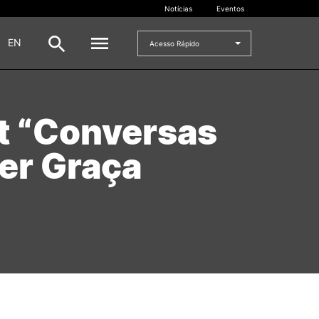
Notícias
Eventos
|
EN
Acesso Rápido
DOCENTES
t “Conversas
oladas
Formulários
er Graça
Artes Visuais
Recursos
Pesquisa Docentes