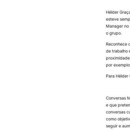
Hélder Graç
INVESTIGAÇÃO E
esteve sempr
PROJETOS
Formativ
Manager no G
o grupo.
Projetos de
Investigação/Intervenção
Reconhece qu
Prémios e Distinções
de trabalho 
Núcleos de Investigação
proximidade 
Laboratório ROBOCORP
por exemplo 
Publicações
Redes
Para Hélder 
Arquivo
Conversas M
e que preten
conversas c
como objetiv
seguir e aum