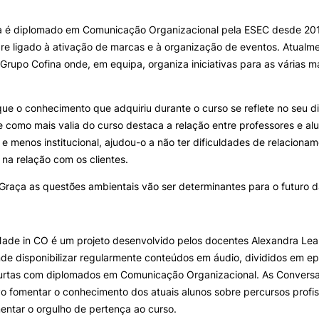
a é diplomado em Comunicação Organizacional pela ESEC desde 201
ALUNOS
KNOWLEDGE FAC
e ligado à ativação de marcas e à organização de eventos. Atualme
e Offer
General
rupo Cofina onde, em equipa, organiza iniciativas para as várias 
Bolsas
Pós-Graduações
Calendários
Formação Especializada
Horários
Microcredenciações
e o conhecimento que adquiriu durante o curso se reflete no seu d
Search
Recursos
Escola de Línguas
e como mais valia do curso destaca a relação entre professores e al
Regulamentos e Despachos
e menos institucional, ajudou-o a não ter dificuldades de relacionam
Estatutos Especiais
na relação com os clientes.
Provedor do Estudante
Graça as questões ambientais vão ser determinantes para o futuro 
ade in CO é um projeto desenvolvido pelos docentes Alexandra Lea
de disponibilizar regularmente conteúdos em áudio, divididos em e
urtas com diplomados em Comunicação Organizacional. As Convers
o fomentar o conhecimento dos atuais alunos sobre percursos profi
entar o orgulho de pertença ao curso.