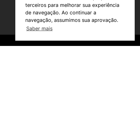
terceiros para melhorar sua experiência
de navegação. Ao continuar a
navegação, assumimos sua aprovação.
Saber mais
Investigação e Projetos
©2026 Instituto Politécnico de Coimbra. Todos os direitos reservados.
©2026 Instituto Politécnico de Coimbra. Todos os direitos reservados.
Núcleos de Investigação
Laboratório ROBOCORP
Publicações
Redes
Arquivo
Em destaque
Notícias
Eventos