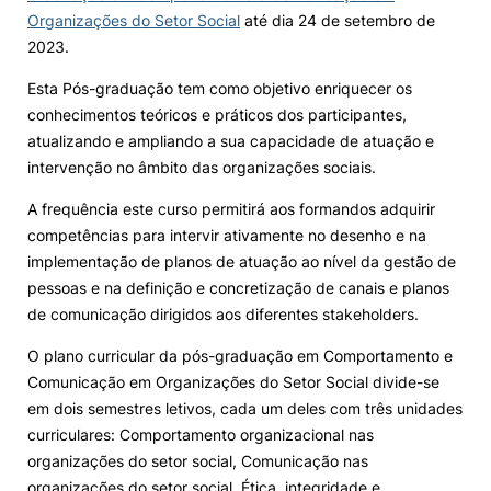
Organizações do Setor Social
até dia 24 de setembro de
Knowledge Factory
2023.
Esta Pós-graduação tem como objetivo enriquecer os
Candidaturas
conhecimentos teóricos e práticos dos participantes,
atualizando e ampliando a sua capacidade de atuação e
intervenção no âmbito das organizações sociais.
A frequência este curso permitirá aos formandos adquirir
competências para intervir ativamente no desenho e na
Elogio / Sugestão / Reclamação
Contactos
Denúncias
implementação de planos de atuação ao nível da gestão de
©2026 Instituto Politécnico de Coimbra. Todos os direitos reservados.
pessoas e na definição e concretização de canais e planos
de comunicação dirigidos aos diferentes stakeholders.
O plano curricular da pós-graduação em Comportamento e
Comunicação em Organizações do Setor Social divide-se
em dois semestres letivos, cada um deles com três unidades
curriculares: Comportamento organizacional nas
organizações do setor social, Comunicação nas
organizações do setor social, Ética, integridade e