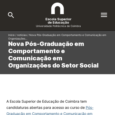
Escola Superior
de Educação
Universidade Politécnica de Coimbra
Início
/
noticias
/
Nova Pós-Graduação em Comportamento e Comunicação em
A ESEC
Organizações…
Search
Nova Pós-Graduação em
Comportamento e
Cursos
Comunicação em
Formative Offer
General
Organizações do Setor Social
Candidatos
Docentes
Search
Investigação e Projetos
A Escola Superior de Educação de Coimbra tem
candidaturas abertas para acesso ao curso de
Pós-
Alunos
Graduação em Comportamento e Comunicação em