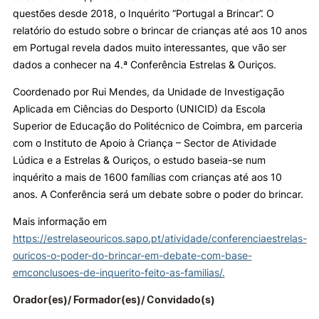
questões desde 2018, o Inquérito “Portugal a Brincar”. O
Knowledge Factory
relatório do estudo sobre o brincar de crianças até aos 10 anos
em Portugal revela dados muito interessantes, que vão ser
dados a conhecer na 4.ª Conferência Estrelas & Ouriços.
Candidaturas
Coordenado por Rui Mendes, da Unidade de Investigação
Aplicada em Ciências do Desporto (UNICID) da Escola
Superior de Educação do Politécnico de Coimbra, em parceria
com o Instituto de Apoio à Criança – Sector de Atividade
Lúdica e a Estrelas & Ouriços, o estudo baseia-se num
Elogio / Sugestão / Reclamação
Contactos
Denúncias
inquérito a mais de 1600 famílias com crianças até aos 10
©2026 Instituto Politécnico de Coimbra. Todos os direitos reservados.
anos. A Conferência será um debate sobre o poder do brincar.
Mais informação em
https://estrelaseouricos.sapo.pt/atividade/conferenciaestrelas-
ouricos-o-poder-do-brincar-em-debate-com-base-
emconclusoes-de-inquerito-feito-as-familias/.
Orador(es)/ Formador(es)/ Convidado(s)