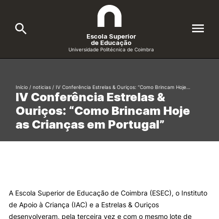
Escola Superior
de Educação
Universidade Politécnica de Coimbra
A ESEC
Search
Início
/
noticias
/
IV Conferência Estrelas & Ouriços: “Como Brincam Hoje…
IV Conferência Estrelas &
Cursos
Ouriços: “Como Brincam Hoje
Formative Offer
General
as Crianças em Portugal”
Candidatos
Docentes
Search
Investigação e Projetos
A Escola Superior de Educação de Coimbra (ESEC), o Instituto
de Apoio à Criança (IAC) e a Estrelas & Ouriços
Alunos
desenvolveram, pela terceira vez e com o mesmo lote de