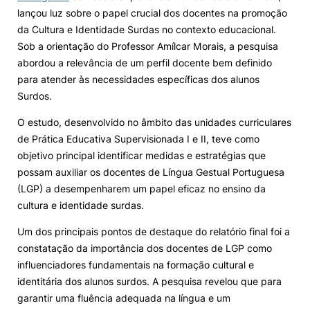
lançou luz sobre o papel crucial dos docentes na promoção
Knowledge Factory
da Cultura e Identidade Surdas no contexto educacional.
Sob a orientação do Professor Amílcar Morais, a pesquisa
abordou a relevância de um perfil docente bem definido
Candidaturas
para atender às necessidades específicas dos alunos
Surdos.
O estudo, desenvolvido no âmbito das unidades curriculares
de Prática Educativa Supervisionada I e II, teve como
objetivo principal identificar medidas e estratégias que
Elogio / Sugestão / Reclamação
Contactos
Denúncias
possam auxiliar os docentes de Língua Gestual Portuguesa
©2026 Instituto Politécnico de Coimbra. Todos os direitos reservados.
(LGP) a desempenharem um papel eficaz no ensino da
cultura e identidade surdas.
Um dos principais pontos de destaque do relatório final foi a
constatação da importância dos docentes de LGP como
influenciadores fundamentais na formação cultural e
identitária dos alunos surdos. A pesquisa revelou que para
garantir uma fluência adequada na língua e um