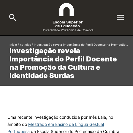
Escola Superior
de Educação
Universidade Politécnica de Coimbra
A ESEC
Início
/
noticias
/
Investigação revela Importância do Perfil Docente na Promoção…
Search
Investigação revela
Importância do Perfil Docente
Cursos
na Promoção da Cultura e
Formative Offer
General
Identidade Surdas
Candidatos
Docentes
Search
Investigação e Projetos
Uma recente investigação conduzida por Inês Laia, no
âmbito do
Mestrado em Ensino de Língua Gestual
Alunos
Portuguesa
da Escola Superior do Politécnico de Coimbra,