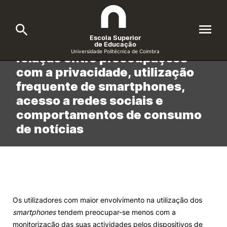
Início
/
noticias
/
Investigação da ESEC avaliou a relação entre preocupações…
Escola Superior
Investigação da ESEC avaliou a
de Educação
Universidade Politécnica de Coimbra
relação entre preocupações
com a privacidade, utilização
A ESEC
Search
frequente de smartphones,
acesso a redes sociais e
Cursos
comportamentos de consumo
Formative Offer
General
de notícias
Candidatos
Docentes
Search
Investigação e Projetos
Os utilizadores com maior envolvimento na utilização dos
smartphones
tendem preocupar-se menos com a
Alunos
monitorização das suas actividades pelos dispositivos de