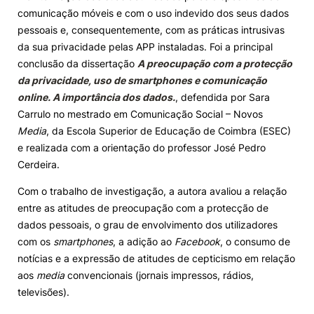
comunicação móveis e com o uso indevido dos seus dados
Knowledge Factory
pessoais e, consequentemente, com as práticas intrusivas
da sua privacidade pelas APP instaladas. Foi a principal
conclusão da dissertação
A preocupação com a protecção
Candidaturas
da privacidade, uso de smartphones e comunicação
online. A importância dos dados.
, defendida por Sara
Carrulo no mestrado em Comunicação Social – Novos
Media
, da Escola Superior de Educação de Coimbra (ESEC)
e realizada com a orientação do professor José Pedro
Elogio / Sugestão / Reclamação
Contactos
Denúncias
Cerdeira.
©2026 Instituto Politécnico de Coimbra. Todos os direitos reservados.
Com o trabalho de investigação, a autora avaliou a relação
entre as atitudes de preocupação com a protecção de
dados pessoais, o grau de envolvimento dos utilizadores
com os
smartphones
, a adição ao
Facebook
, o consumo de
notícias e a expressão de atitudes de cepticismo em relação
aos
media
convencionais (jornais impressos, rádios,
televisões).