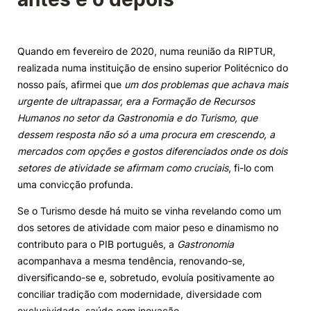
Knowledge Factory
Quando em fevereiro de 2020, numa reunião da RIPTUR,
Candidaturas
realizada numa instituição de ensino superior Politécnico do
nosso país, afirmei que
um dos problemas que achava mais
urgente de ultrapassar, era a Formação de Recursos
Humanos no setor da Gastronomia e do Turismo, que
dessem resposta não só a uma procura em crescendo, a
mercados com opções e gostos diferenciados onde os dois
Elogio / Sugestão / Reclamação
Contactos
Denúncias
setores de atividade se afirmam como cruciais
, fi-lo com
©2026 Instituto Politécnico de Coimbra. Todos os direitos reservados.
uma convicção profunda.
Se o Turismo desde há muito se vinha revelando como um
dos setores de atividade com maior peso e dinamismo no
contributo para o PIB português, a
Gastronomia
acompanhava a mesma tendência, renovando-se,
diversificando-se e, sobretudo, evoluía positivamente ao
conciliar tradição com modernidade, diversidade com
exclusividade, saúde com inovação.