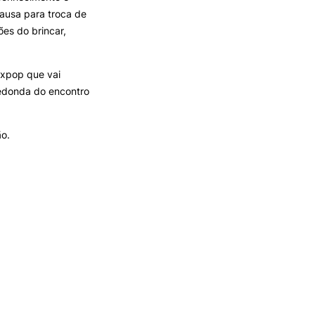
ausa para troca de
es do brincar,
oxpop que vai
redonda do encontro
ão.