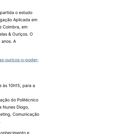
partida o estudo
TORY
CANDIDATURAS
tigação Aplicada em
de Coimbra, em
Processo
elas & Ouriços. O
Propinas e Taxas
 anos. A
Calendário
Listas de Seriação e de
Colocação
las-ouricos-o-poder-
 às 10h15, para a
ação do Politécnico
na Nunes Diogo,
rketing, Comunicação
.
 conhecimento e