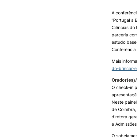
Formativ
A conferênc
INVESTIGAÇÃO E
“Portugal a 
PROJETOS
Ciências do
parceria com
Projetos de
Investigação/Intervenção
estudo baseo
Prémios e Distinções
Conferência 
Núcleos de Investigação
Mais infor
Laboratório ROBOCORP
do-brincar-
Publicações
Redes
Orador(es)/
Arquivo
O check-in p
apresentação 
Neste paine
de Coimbra, 
diretora ger
e Admissões 
O sobejament