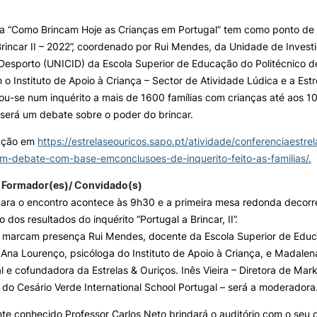
e Offer
General
ia “Como Brincam Hoje as Crianças em Portugal” tem como ponto de 
ALUNOS
KNOWLEDGE FAC
Brincar II – 2022”, coordenado por Rui Mendes, da Unidade de Inves
Search
 Desporto (UNICID) da Escola Superior de Educação do Politécnico 
Bolsas
Pós-Graduações
 o Instituto de Apoio à Criança – Sector de Atividade Lúdica e a Estr
Calendários
Formação Especializada
u-se num inquérito a mais de 1600 famílias com crianças até aos 10
Horários
Microcredenciações
será um debate sobre o poder do brincar.
Recursos
Escola de Línguas
Regulamentos e Despachos
mação em
https://estrelaseouricos.sapo.pt/atividade/conferenciaestre
Estatutos Especiais
em-debate-com-base-emconclusoes-de-inquerito-feito-as-familias/.
Provedor do Estudante
 Formador(es)/ Convidado(s)
ara o encontro acontece às 9h30 e a primeira mesa redonda decorre
dos resultados do inquérito “Portugal a Brincar, II”.
l marcam presença Rui Mendes, docente da Escola Superior de Educ
Ana Lourenço, psicóloga do Instituto de Apoio à Criança, e Madale
al e cofundadora da Estrelas & Ouriços. Inês Vieira – Diretora de Ma
do Cesário Verde International School Portugal – será a moderadora
e conhecido Professor Carlos Neto brindará o auditório com o seu