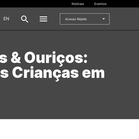
Notícias
Eventos
|
EN
Acesso Rápido
DOCENTES
as & Ouriços:
oladas
Formulários
s Crianças em
Artes Visuais
Recursos
Pesquisa Docentes