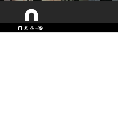
Sitemap
A ESEC
Cursos
Missão e Objetivos
CTeSP
Órgãos de Gestão
Licenciatu
Departamentos
Mestrado
Grupos Científicos e
Pós-Grad
Disciplinares
Formação 
Núcleos de Investigação
Cursos Liv
Serviços
Pessoas
Documentos Estratégicos
ESEC em Números
Contactos / Localização