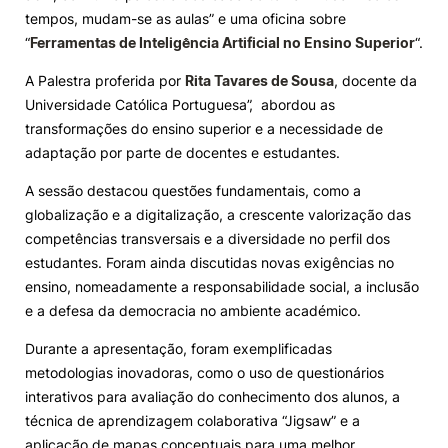
tempos, mudam-se as aulas” e uma oficina sobre
Knowledge Factory
“
Ferramentas de Inteligência Artificial no Ensino Superior
“.
A Palestra proferida por
Rita Tavares de Sousa
, docente da
Candidaturas
Universidade Católica Portuguesa”, abordou as
transformações do ensino superior e a necessidade de
adaptação por parte de docentes e estudantes.
A sessão destacou questões fundamentais, como a
globalização e a digitalização, a crescente valorização das
Elogio / Sugestão / Reclamação
Contactos
Denúncias
competências transversais e a diversidade no perfil dos
©2026 Instituto Politécnico de Coimbra. Todos os direitos reservados.
estudantes. Foram ainda discutidas novas exigências no
ensino, nomeadamente a responsabilidade social, a inclusão
e a defesa da democracia no ambiente académico.
Durante a apresentação, foram exemplificadas
metodologias inovadoras, como o uso de questionários
interativos para avaliação do conhecimento dos alunos, a
técnica de aprendizagem colaborativa “Jigsaw” e a
aplicação de mapas conceptuais para uma melhor