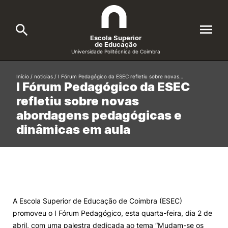
Escola Superior
de Educação
Universidade Politécnica de Coimbra
A ESEC
Início
/
noticias
/
I Fórum Pedagógico da ESEC refletiu sobre novas…
Search
I Fórum Pedagógico da ESEC
refletiu sobre novas
Cursos
abordagens pedagógicas e
Formative Offer
General
dinâmicas em aula
Candidatos
Docentes
Search
Investigação e Projetos
A Escola Superior de Educação de Coimbra (ESEC)
promoveu o I Fórum Pedagógico, esta quarta-feira, dia 2 de
Alunos
abril, com uma palestra dedicada ao tema “Mudam-se os