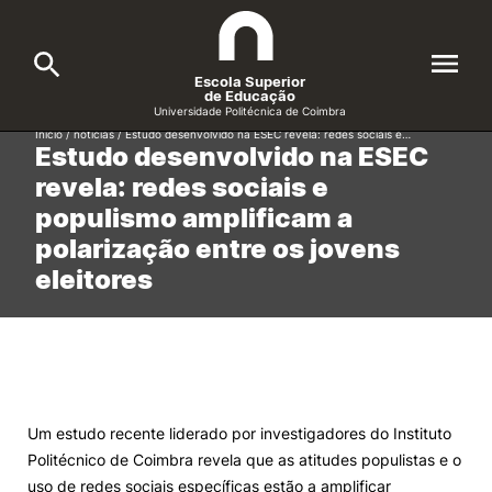
Escola Superior
de Educação
Universidade Politécnica de Coimbra
Início
/
noticias
/
Estudo desenvolvido na ESEC revela: redes sociais e…
Estudo desenvolvido na ESEC
A ESEC
Search
revela: redes sociais e
populismo amplificam a
Cursos
polarização entre os jovens
Formative Offer
General
eleitores
Candidatos
Docentes
Search
Investigação e Projetos
Um estudo recente liderado por investigadores do Instituto
Politécnico de Coimbra revela que as atitudes populistas e o
Alunos
uso de redes sociais específicas estão a amplificar