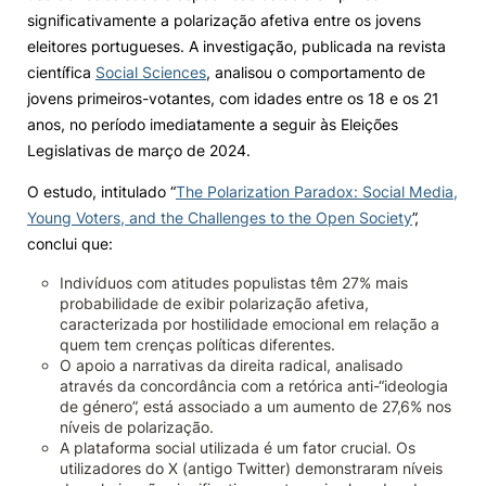
significativamente a polarização afetiva entre os jovens
Knowledge Factory
eleitores portugueses. A investigação, publicada na revista
científica
Social Sciences
, analisou o comportamento de
jovens primeiros-votantes, com idades entre os 18 e os 21
Candidaturas
anos, no período imediatamente a seguir às Eleições
Legislativas de março de 2024.
O estudo, intitulado “
The Polarization Paradox: Social Media,
Young Voters, and the Challenges to the Open Society
”,
conclui que:
Elogio / Sugestão / Reclamação
Contactos
Denúncias
©2026 Instituto Politécnico de Coimbra. Todos os direitos reservados.
Indivíduos com atitudes populistas têm 27% mais
probabilidade de exibir polarização afetiva,
caracterizada por hostilidade emocional em relação a
quem tem crenças políticas diferentes.
O apoio a narrativas da direita radical, analisado
através da concordância com a retórica anti-“ideologia
de género”, está associado a um aumento de 27,6% nos
níveis de polarização.
A plataforma social utilizada é um fator crucial. Os
utilizadores do X (antigo Twitter) demonstraram níveis