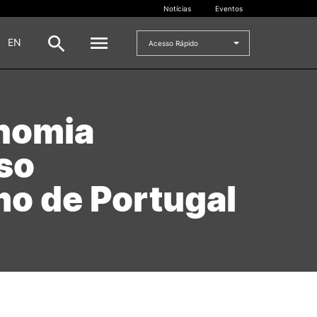
Notícias
Eventos
|
EN
Acesso Rápido
DOCENTES
onomia
oladas
Formulários
so
Artes Visuais
Recursos
mo de Portugal
Pesquisa Docentes