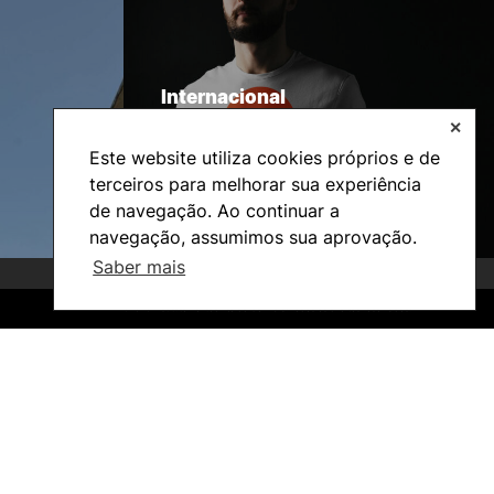
Internacional
✕
Este website utiliza cookies próprios e de
terceiros para melhorar sua experiência
de navegação. Ao continuar a
navegação, assumimos sua aprovação.
Saber mais
©2026 Instituto Politécnico de Coimbra. Todos os direitos reservados.
©2026 Instituto Politécnico de Coimbra. Todos os direitos reservados.
Investigação e Projetos
Núcleos de Investigação