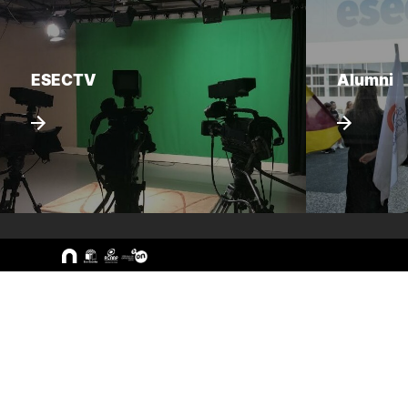
ESECTV
Alumni
Sitemap
A ESEC
Cursos
Missão e Objetivos
CTeSP