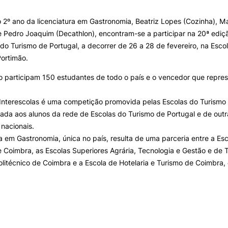
 2º ano da licenciatura em Gastronomia, Beatriz Lopes (Cozinha), 
Search
ALUNOS
KNOWLEDGE FAC
 e Pedro Joaquim (Decathlon), encontram-se a participar na 20ª edi
 do Turismo de Portugal, a decorrer de 26 a 28 de fevereiro, na
Escol
Bolsas
Pós-Graduações
ortimão.
Calendários
Formação Especializada
Horários
Microcredenciações
 participam 150 estudantes de todo o país e o vencedor que repres
Recursos
Escola de Línguas
Regulamentos e Despachos
Interescolas é uma competição promovida pelas Escolas do Turismo
Estatutos Especiais
ada aos alunos da rede de Escolas do Turismo de Portugal e de outr
Provedor do Estudante
 nacionais.
ra em Gastronomia, única no país, resulta de uma parceria entre a Es
Coimbra, as Escolas Superiores Agrária, Tecnologia e Gestão e de 
litécnico de Coimbra e a Escola de Hotelaria e Turismo de Coimbra,