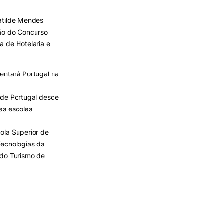
Matilde Mendes
TORY
CANDIDATURAS
ção do Concurso
a de Hotelaria e
Processo
Propinas e Taxas
Calendário
entará Portugal na
Listas de Seriação e de
Colocação
 de Portugal desde
as escolas
cola Superior de
Tecnologias da
 do Turismo de