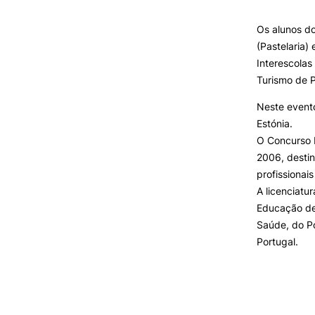
Os alunos do
INVESTIGAÇÃO E
(Pastelaria)
PROJETOS
Interescolas
Turismo de P
Projetos de
Investigação/Intervenção
Neste evento
Prémios e Distinções
Estónia.
Núcleos de Investigação
O Concurso 
Laboratório ROBOCORP
2006, destin
Publicações
profissionais
Redes
A licenciatu
Arquivo
Educação de 
Saúde, do Po
Portugal.