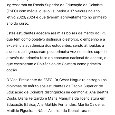
ingressaram na Escola Superior de Educação de Coimbra
Knowledge Factory
(ESEC) com média igual ou superior a 17 valores no ano
letivo 2023/2024 e que tiveram aproveitamento no primeiro
ano do curso.
Candidaturas
Estes estudantes acedem assim às bolsas de mérito do IPC
que têm como objetivo distinguir o esforço, o empenho e a
excelência académica dos estudantes, sendo atribuídas a
alunos que ingressaram pela primeira vez no ensino superior,
através da primeira fase do concurso nacional de acesso, e
Elogio / Sugestão / Reclamação
Contactos
Denúncias
que escolheram o Politécnico de Coimbra como primeira
©2026 Instituto Politécnico de Coimbra. Todos os direitos reservados.
opção.
O Vice-Presidente da ESEC, Dr César Nogueira entregou os
diplomas de mérito aos estudantes da Escola Superior de
Educação de Coimbra distinguidos na cerimónia: Ana Beatriz
Costa, Diana Felizardo e Maria Mansilha da licenciatura em
Educação Básica; Ana Matilde Fernandes, Marília Caldeira,
Matilde Figueira e Nânci Almeida da licenciatura em