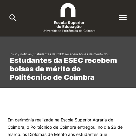
Escola Superior
de Educação
Universidade Politécnica de Coimbra
A ESEC
Search
Início
/
noticias
/
Estudantes da ESEC recebem bolsas de mérito do…
Estudantes da ESEC recebem
Cursos
bolsas de mérito do
Formative Offer
General
Politécnico de Coimbra
Candidatos
Docentes
Search
Investigação e Projetos
Em cerimónia realizada na Escola Superior Agrária de
Coimbra, o Politécnico de Coimbra entregou, no dia 26 de
Alunos
março, os Diplomas de Mérito aos estudantes que