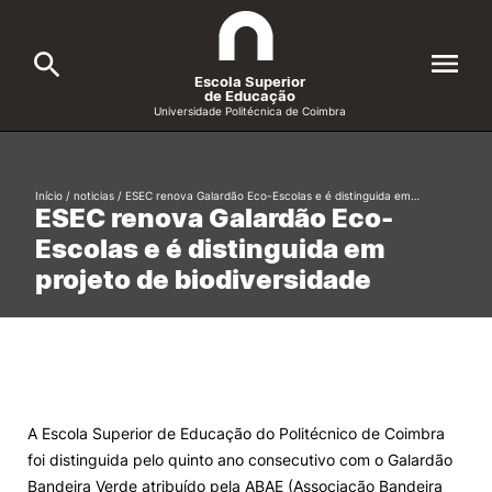
Escola Superior
de Educação
Universidade Politécnica de Coimbra
A ESEC
Search
Início
/
noticias
/
ESEC renova Galardão Eco-Escolas e é distinguida em…
ESEC renova Galardão Eco-
Cursos
Escolas e é distinguida em
Formative Offer
General
projeto de biodiversidade
Candidatos
Docentes
Search
Investigação e Projetos
A Escola Superior de Educação do Politécnico de Coimbra
foi distinguida pelo quinto ano consecutivo com o Galardão
Alunos
Bandeira Verde atribuído pela ABAE (Associação Bandeira