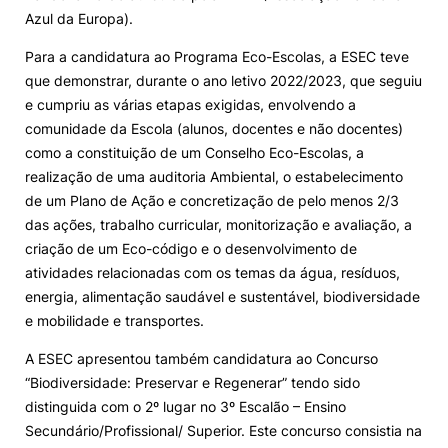
Azul da Europa).
Knowledge Factory
Para a candidatura ao Programa Eco-Escolas, a ESEC teve
que demonstrar, durante o ano letivo 2022/2023, que seguiu
Candidaturas
e cumpriu as várias etapas exigidas, envolvendo a
comunidade da Escola (alunos, docentes e não docentes)
como a constituição de um Conselho Eco-Escolas, a
realização de uma auditoria Ambiental, o estabelecimento
de um Plano de Ação e concretização de pelo menos 2/3
das ações, trabalho curricular, monitorização e avaliação, a
Elogio / Sugestão / Reclamação
Contactos
Denúncias
criação de um Eco-código e o desenvolvimento de
©2026 Instituto Politécnico de Coimbra. Todos os direitos reservados.
atividades relacionadas com os temas da água, resíduos,
energia, alimentação saudável e sustentável, biodiversidade
e mobilidade e transportes.
A ESEC apresentou também candidatura ao Concurso
“Biodiversidade: Preservar e Regenerar” tendo sido
distinguida com o 2º lugar no 3º Escalão – Ensino
Secundário/Profissional/ Superior. Este concurso consistia na