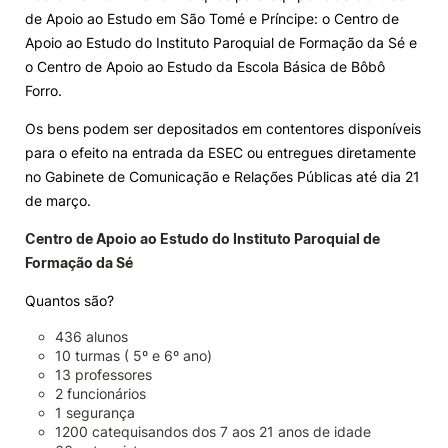
de Apoio ao Estudo em São Tomé e Príncipe: o Centro de
Knowledge Factory
Apoio ao Estudo do Instituto Paroquial de Formação da Sé e
o Centro de Apoio ao Estudo da Escola Básica de Bôbô
Forro.
Candidaturas
Os bens podem ser depositados em contentores disponíveis
para o efeito na entrada da ESEC ou entregues diretamente
no Gabinete de Comunicação e Relações Públicas até dia 21
de março.
Elogio / Sugestão / Reclamação
Contactos
Denúncias
Centro de Apoio ao Estudo do Instituto Paroquial de
©2026 Instituto Politécnico de Coimbra. Todos os direitos reservados.
Formação da Sé
Quantos são?
436 alunos
10 turmas ( 5º e 6º ano)
13 professores
2 funcionários
1 segurança
1200 catequisandos dos 7 aos 21 anos de idade