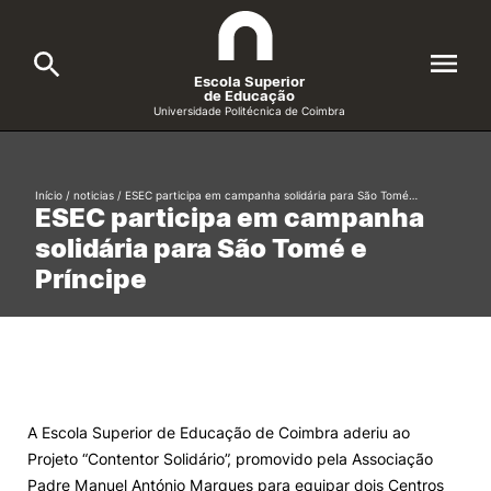
Escola Superior
de Educação
Universidade Politécnica de Coimbra
A ESEC
Search
Início
/
noticias
/
ESEC participa em campanha solidária para São Tomé…
ESEC participa em campanha
Cursos
solidária para São Tomé e
Formative Offer
General
Príncipe
Candidatos
Docentes
Search
Investigação e Projetos
A Escola Superior de Educação de Coimbra aderiu ao
Projeto “Contentor Solidário”, promovido pela Associação
Alunos
Padre Manuel António Marques para equipar dois Centros