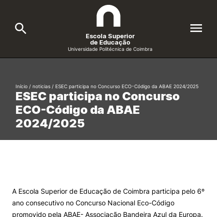
Escola Superior
de Educação
Universidade Politécnica de Coimbra
A ESEC
Search
Início
/
noticias
/
ESEC participa no Concurso ECO-Código da ABAE 2024/2025
ESEC participa no Concurso
Cursos
ECO-Código da ABAE
Formative Offer
General
2024/2025
Candidatos
Docentes
Search
Investigação e Projetos
A Escola Superior de Educação de Coimbra participa pelo 6º
ano consecutivo no Concurso Nacional Eco-Código
Alunos
promovido pela ABAE- Associação Bandeira Azul da Europa.