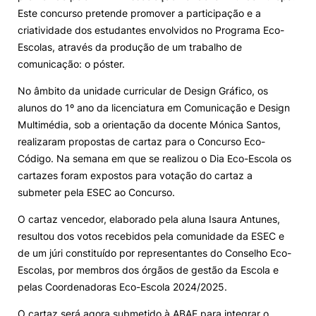
Este concurso pretende promover a participação e a
Knowledge Factory
criatividade dos estudantes envolvidos no Programa Eco-
Escolas, através da produção de um trabalho de
comunicação: o póster.
Candidaturas
No âmbito da unidade curricular de Design Gráfico, os
alunos do 1º ano da licenciatura em Comunicação e Design
Multimédia, sob a orientação da docente Mónica Santos,
realizaram propostas de cartaz para o Concurso Eco-
Código. Na semana em que se realizou o Dia Eco-Escola os
Elogio / Sugestão / Reclamação
Contactos
Denúncias
cartazes foram expostos para votação do cartaz a
©2026 Instituto Politécnico de Coimbra. Todos os direitos reservados.
submeter pela ESEC ao Concurso.
O cartaz vencedor, elaborado pela aluna Isaura Antunes,
resultou dos votos recebidos pela comunidade da ESEC e
de um júri constituído por representantes do Conselho Eco-
Escolas, por membros dos órgãos de gestão da Escola e
pelas Coordenadoras Eco-Escola 2024/2025.
O cartaz será agora submetido à ABAE para integrar o