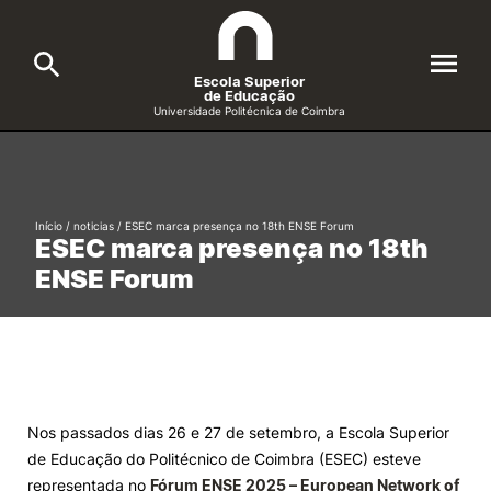
Escola Superior
de Educação
Universidade Politécnica de Coimbra
A ESEC
Search
Cursos
Início
/
noticias
/
ESEC marca presença no 18th ENSE Forum
ESEC marca presença no 18th
Formative Offer
General
ENSE Forum
Candidatos
Docentes
Search
Investigação e Projetos
Nos passados dias 26 e 27 de setembro, a Escola Superior
de Educação do Politécnico de Coimbra (ESEC) esteve
Alunos
representada no
Fórum ENSE 2025 – European Network of