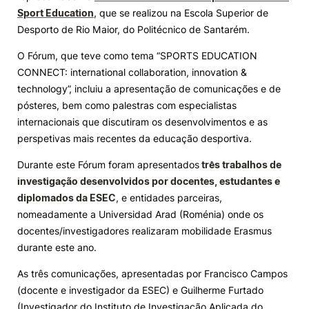
Sport Education
, que se realizou na Escola Superior de
Knowledge Factory
Desporto de Rio Maior, do Politécnico de Santarém.
O Fórum, que teve como tema “SPORTS EDUCATION
Candidaturas
CONNECT: international collaboration, innovation &
technology”, incluiu a apresentação de comunicações e de
pósteres, bem como palestras com especialistas
internacionais que discutiram os desenvolvimentos e as
perspetivas mais recentes da educação desportiva.
Elogio / Sugestão / Reclamação
Contactos
Denúncias
Durante este Fórum foram apresentados
três trabalhos de
©2026 Instituto Politécnico de Coimbra. Todos os direitos reservados.
investigação desenvolvidos por docentes, estudantes e
diplomados da ESEC
, e entidades parceiras,
nomeadamente a Universidad Arad (Roménia) onde os
docentes/investigadores realizaram mobilidade Erasmus
durante este ano.
As três comunicações, apresentadas por Francisco Campos
(docente e investigador da ESEC) e Guilherme Furtado
(Investigador do Instituto de Investigação Aplicada do