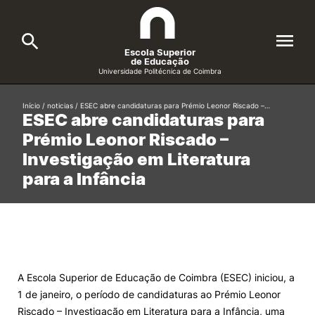
Escola Superior
de Educação
Universidade Politécnica de Coimbra
A ESEC
Início
/
noticias
/
ESEC abre candidaturas para Prémio Leonor Riscado –…
Search
ESEC abre candidaturas para
Prémio Leonor Riscado –
Cursos
Investigação em Literatura
Formative Offer
General
para a Infância
Candidatos
Docentes
Search
Investigação e Projetos
A Escola Superior de Educação de Coimbra (ESEC) iniciou, a
1 de janeiro, o período de candidaturas ao Prémio Leonor
Alunos
Riscado – Investigação em Literatura para a Infância, uma