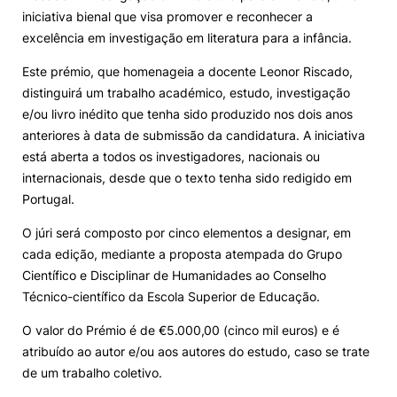
iniciativa bienal que visa promover e reconhecer a
Knowledge Factory
excelência em investigação em literatura para a infância.
Este prémio, que homenageia a docente Leonor Riscado,
Candidaturas
distinguirá um trabalho académico, estudo, investigação
e/ou livro inédito que tenha sido produzido nos dois anos
anteriores à data de submissão da candidatura. A iniciativa
está aberta a todos os investigadores, nacionais ou
internacionais, desde que o texto tenha sido redigido em
Portugal.
Elogio / Sugestão / Reclamação
Contactos
Denúncias
©2026 Instituto Politécnico de Coimbra. Todos os direitos reservados.
O júri será composto por cinco elementos a designar, em
cada edição, mediante a proposta atempada do Grupo
Científico e Disciplinar de Humanidades ao Conselho
Técnico-científico da Escola Superior de Educação.
O valor do Prémio é de €5.000,00 (cinco mil euros) e é
atribuído ao autor e/ou aos autores do estudo, caso se trate
de um trabalho coletivo.