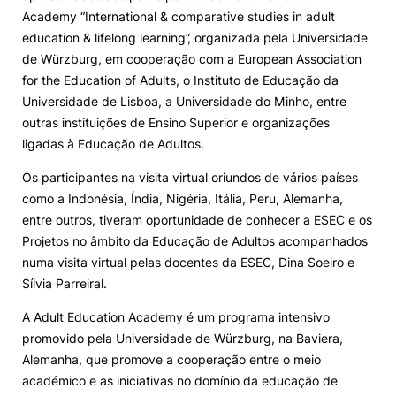
Academy “International & comparative studies in adult
Knowledge Factory
education & lifelong learning”, organizada pela Universidade
de Würzburg, em cooperação com a European Association
for the Education of Adults, o Instituto de Educação da
Candidaturas
Universidade de Lisboa, a Universidade do Minho, entre
outras instituições de Ensino Superior e organizações
ligadas à Educação de Adultos.
Os participantes na visita virtual oriundos de vários países
como a Indonésia, Índia, Nigéria, Itália, Peru, Alemanha,
Elogio / Sugestão / Reclamação
Contactos
Denúncias
entre outros, tiveram oportunidade de conhecer a ESEC e os
©2026 Instituto Politécnico de Coimbra. Todos os direitos reservados.
Projetos no âmbito da Educação de Adultos acompanhados
numa visita virtual pelas docentes da ESEC, Dina Soeiro e
Sílvia Parreiral.
A Adult Education Academy é um programa intensivo
promovido pela Universidade de Würzburg, na Baviera,
Alemanha, que promove a cooperação entre o meio
académico e as iniciativas no domínio da educação de