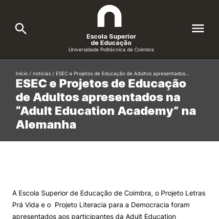
Escola Superior
de Educação
Universidade Politécnica de Coimbra
A ESEC
Início
/
noticias
/
ESEC e Projetos de Educação de Adultos apresentados…
Search
ESEC e Projetos de Educação
de Adultos apresentados na
Cursos
“Adult Education Academy” na
Formative Offer
General
Alemanha
Candidatos
Docentes
Search
Investigação e Projetos
A Escola Superior de Educação de Coimbra, o Projeto Letras
Prá Vida e o Projeto Literacia para a Democracia foram
Alunos
apresentados aos participantes da Adult Education