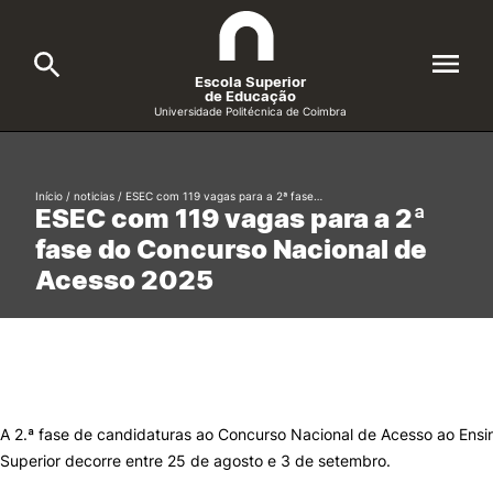
Escola Superior
de Educação
Universidade Politécnica de Coimbra
A ESEC
Search
Início
/
noticias
/
ESEC com 119 vagas para a 2ª fase…
ESEC com 119 vagas para a 2ª
Cursos
fase do Concurso Nacional de
Formative Offer
General
Acesso 2025
Candidatos
Docentes
Search
Investigação e Projetos
A 2.ª fase de candidaturas ao Concurso Nacional de Acesso ao Ensi
Superior decorre entre 25 de agosto e 3 de setembro.
Alunos