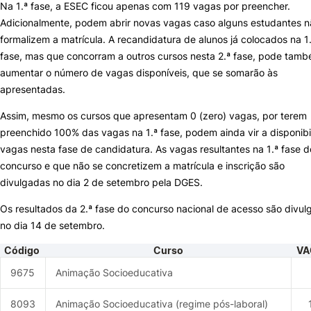
Na 1.ª fase, a ESEC ficou apenas com 119 vagas por preencher.
Adicionalmente, podem abrir novas vagas caso alguns estudantes n
Knowledge Factory
formalizem a matrícula. A recandidatura de alunos já colocados na 1
fase, mas que concorram a outros cursos nesta 2.ª fase, pode tam
Candidaturas
aumentar o número de vagas disponíveis, que se somarão às
apresentadas.
Assim, mesmo os cursos que apresentam 0 (zero) vagas, por terem
preenchido 100% das vagas na 1.ª fase, podem ainda vir a disponibi
vagas nesta fase de candidatura. As vagas resultantes na 1.ª fase d
Elogio / Sugestão / Reclamação
Contactos
Denúncias
concurso e que não se concretizem a matrícula e inscrição são
©2026 Instituto Politécnico de Coimbra. Todos os direitos reservados.
divulgadas no dia 2 de setembro pela DGES.
Os resultados da 2.ª fase do concurso nacional de acesso são divu
no dia 14 de setembro.
Código
Curso
VA
9675
Animação Socioeducativa
8093
Animação Socioeducativa (regime pós-laboral)