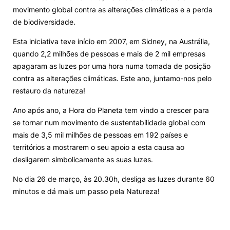
movimento global contra as alterações climáticas e a perda
Knowledge Factory
de biodiversidade.
Esta iniciativa teve início em 2007, em Sidney, na Austrália,
Candidaturas
quando 2,2 milhões de pessoas e mais de 2 mil empresas
apagaram as luzes por uma hora numa tomada de posição
contra as alterações climáticas. Este ano, juntamo-nos pelo
restauro da natureza!
Ano após ano, a Hora do Planeta tem vindo a crescer para
Elogio / Sugestão / Reclamação
Contactos
Denúncias
se tornar num movimento de sustentabilidade global com
©2026 Instituto Politécnico de Coimbra. Todos os direitos reservados.
mais de 3,5 mil milhões de pessoas em 192 países e
territórios a mostrarem o seu apoio a esta causa ao
desligarem simbolicamente as suas luzes.
No dia 26 de março, às 20.30h, desliga as luzes durante 60
minutos e dá mais um passo pela Natureza!