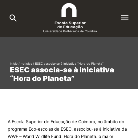
Escola Superior
de Educação
Universidade Politécnica de Coimbra
A ESEC
Search
Cursos
Início
/
noticias
/
ESEC associa-se à iniciativa “Hora do Planeta”
ESEC associa-se à iniciativa
Formative Offer
General
“Hora do Planeta”
Candidatos
Docentes
Search
Investigação e Projetos
A Escola Superior de Educação de Coimbra, no âmbito do
programa Eco-escolas da ESEC, associou-se à iniciativa da
Alunos
WWF – World Wildlife Fund, Hora do Planeta, o maior