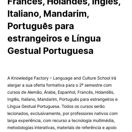
Francês, Holandês, Inglês,
Knowledge Factory
Italiano, Mandarim,
Português para
Candidaturas
estrangeiros e Língua
Gestual Portuguesa
Elogio / Sugestão / Reclamação
Contactos
Denúncias
©2026 Instituto Politécnico de Coimbra. Todos os direitos reservados.
A Knowledge Factory – Language and Culture School irá
alargar a sua oferta formativa para o 2º semestre com
cursos de Alemão, Árabe, Espanhol, Francês, Holandês,
Inglês, Italiano, Mandarim, Português para estrangeiros e
Língua Gestual Portuguesa. Todos os cursos serão
lecionados, exclusivamente, por professores nativos com
larga experiência, com recurso a tecnologia multimédia,
metodologias interativas, materiais de referência e apoio