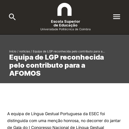
Escola Superior
de Educação
Universidade Politécnica de Coimbra
A ESEC
Search
Início
/
noticias
/
Equipa de LGP reconhecida pelo contributo para a…
Equipa de LGP reconhecida
Cursos
pelo contributo para a
Formative Offer
General
AFOMOS
Candidatos
Docentes
Search
Investigação e Projetos
A equipa de Língua Gestual Portuguesa da ESEC foi
distinguida com uma menção honrosa, no decorrer do jantar
Alunos
de Gala do I Congresso Nacional de Língua Gestual