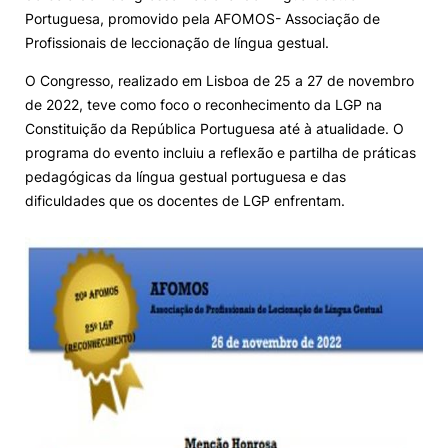
Portuguesa, promovido pela AFOMOS- Associação de
Knowledge Factory
Profissionais de leccionação de língua gestual.
O Congresso, realizado em Lisboa de 25 a 27 de novembro
Candidaturas
de 2022, teve como foco o reconhecimento da LGP na
Constituição da República Portuguesa até à atualidade. O
programa do evento incluiu a reflexão e partilha de práticas
pedagógicas da língua gestual portuguesa e das
dificuldades que os docentes de LGP enfrentam.
Elogio / Sugestão / Reclamação
Contactos
Denúncias
©2026 Instituto Politécnico de Coimbra. Todos os direitos reservados.