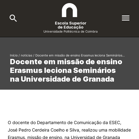
Escola Superior
de Educação
Universidade Politécnica de Coimbra
A ESEC
Search
Início
/
noticias
/
Docente em missão de ensino Erasmus leciona Seminários…
Docente em missão de ensino
Cursos
Erasmus leciona Seminários
Formative Offer
General
na Universidade de Granada
Candidatos
Docentes
Search
Investigação e Projetos
O docente do Departamento de Comunicação da ESEC,
José Pedro Cerdeira Coelho e Silva, realizou uma mobilidade
Alunos
Erasmus, missão de ensino, na Universidad de Granada