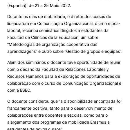
(Espanha), de 21 a 25 Maio 2022.
Knowledge Factory
Durante os dias de mobilidade, o diretor dos cursos de
licenciatura em Comunicação Organizacional, diurno e pós-
Candidaturas
laboral, lecionou seminários dirigidos a estudantes da
Facultad de Ciências de la Educación, um sobre
“Metodologias de organização cooperativa das
aprendizagens” e outro sobre “Gestão de grupos e equipas”.
Além dos seminários o docente teve oportunidade de reunir
Elogio / Sugestão / Reclamação
Contactos
Denúncias
com o decano da Facultad de Relaciones Laborales y
©2026 Instituto Politécnico de Coimbra. Todos os direitos reservados.
Recursos Humanos para a exploração de oportunidades de
colaboração com o curso de Comunicação Organizacional e
com a ESEC.
O docente considerou que “a disponibilidade encontrada foi
francamente positiva, tanto para o desenvolvimento de
colaborações entre docentes e escolas, como para o
alargamento dos programas de mobilidade Erasmus a
estudantes de novos cursos”.