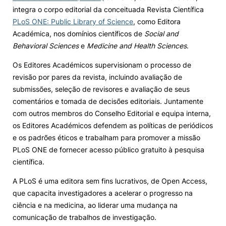
integra o corpo editorial da conceituada Revista Científica
Knowledge Factory
PLoS ONE: Public Library of Science
, como Editora
Académica, nos domínios científicos de
Social and
Behavioral Sciences
e
Medicine and Health Sciences
.
Candidaturas
Os Editores Académicos supervisionam o processo de
revisão por pares da revista, incluindo avaliação de
submissões, seleção de revisores e avaliação de seus
comentários e tomada de decisões editoriais. Juntamente
com outros membros do Conselho Editorial e equipa interna,
Elogio / Sugestão / Reclamação
Contactos
Denúncias
os Editores Académicos defendem as políticas de periódicos
©2026 Instituto Politécnico de Coimbra. Todos os direitos reservados.
e os padrões éticos e trabalham para promover a missão
PLoS ONE de fornecer acesso público gratuito à pesquisa
científica.
A PLoS é uma editora sem fins lucrativos, de Open Access,
que capacita investigadores a acelerar o progresso na
ciência e na medicina, ao liderar uma mudança na
comunicação de trabalhos de investigação.