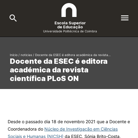
Escola Superior
de Educação
Universidade Politécnica de Coimbra
A ESEC
Search
Início
/
noticias
/
Docente da ESEC é editora académica da revista…
Docente da ESEC é editora
Cursos
académica da revista
Formative Offer
General
científica PLoS ON
Candidatos
Docentes
Search
Investigação e Projetos
Desde o passado dia 18 de novembro 2021 que a Docente e
Coordenadora do
Núcleo de Investigação em Ciências
Alunos
Sociais e Humanas (NICSH)
da ESEC, Sónia Brito-Costa,