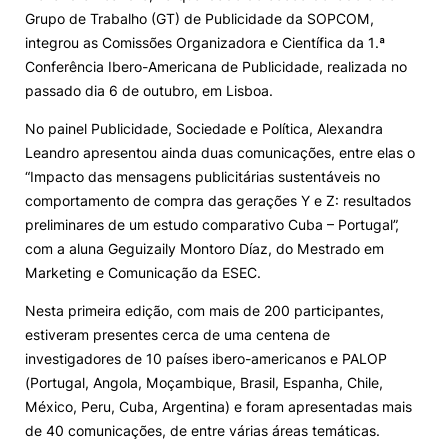
Grupo de Trabalho (GT) de Publicidade da SOPCOM,
Knowledge Factory
integrou as Comissões Organizadora e Científica da 1.ª
Conferência Ibero-Americana de Publicidade, realizada no
passado dia 6 de outubro, em Lisboa.
Candidaturas
No painel Publicidade, Sociedade e Política, Alexandra
Leandro apresentou ainda duas comunicações, entre elas o
“Impacto das mensagens publicitárias sustentáveis no
comportamento de compra das gerações Y e Z: resultados
preliminares de um estudo comparativo Cuba – Portugal”,
Elogio / Sugestão / Reclamação
Contactos
Denúncias
com a aluna Geguizaily Montoro Díaz, do Mestrado em
©2026 Instituto Politécnico de Coimbra. Todos os direitos reservados.
Marketing e Comunicação da ESEC.
Nesta primeira edição, com mais de 200 participantes,
estiveram presentes cerca de uma centena de
investigadores de 10 países ibero-americanos e PALOP
(Portugal, Angola, Moçambique, Brasil, Espanha, Chile,
México, Peru, Cuba, Argentina) e foram apresentadas mais
de 40 comunicações, de entre várias áreas temáticas.