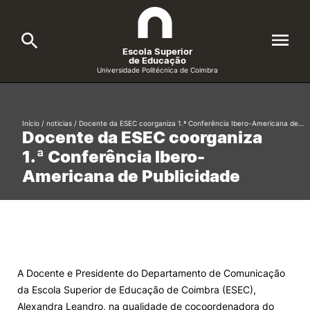
Escola Superior
de Educação
Universidade Politécnica de Coimbra
A ESEC
Search
Início
/
noticias
/
Docente da ESEC coorganiza 1.ª Conferência Ibero-Americana de…
Docente da ESEC coorganiza
Cursos
1.ª Conferência Ibero-
Formative Offer
General
Americana de Publicidade
Candidatos
Docentes
Search
Investigação e Projetos
A Docente e Presidente do Departamento de Comunicação
da Escola Superior de Educação de Coimbra (ESEC),
Alunos
Alexandra Leandro, na qualidade de cocoordenadora do