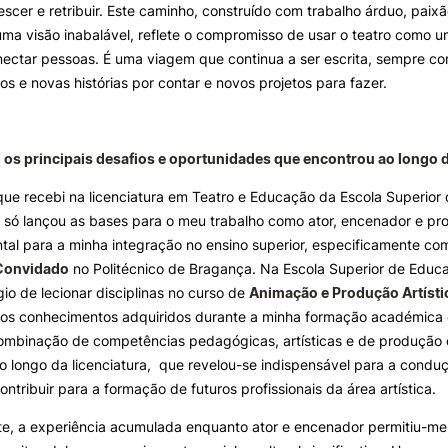
escer e retribuir. Este caminho, construído com trabalho árduo, paix
ma visão inabalável, reflete o compromisso de usar o teatro como um
ectar pessoas. É uma viagem que continua a ser escrita, sempre co
os e novas histórias por contar e novos projetos para fazer.
 os principais desafios e oportunidades que encontrou ao longo 
ue recebi na licenciatura em Teatro e Educação da Escola Superio
 só lançou as bases para o meu trabalho como ator, encenador e p
tal para a minha integração no ensino superior, especificamente c
 Convidado
no Politécnico de Bragança. Na Escola Superior de Educ
égio de lecionar disciplinas no curso de
Animação e Produção Artísti
 os conhecimentos adquiridos durante a minha formação académica 
combinação de competências pedagógicas, artísticas e de produção 
o longo da licenciatura, que revelou-se indispensável para a conduç
ntribuir para a formação de futuros profissionais da área artística.
e, a experiência acumulada enquanto ator e encenador permitiu-me