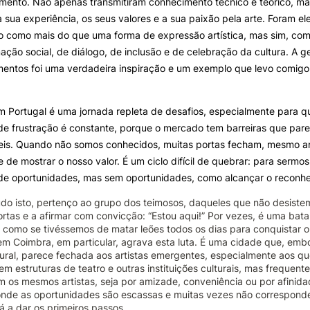
imento. Não apenas transmitiram conhecimento técnico e teórico, 
a sua experiência, os seus valores e a sua paixão pela arte. Foram 
ro como mais do que uma forma de expressão artística, mas sim, co
ação social, de diálogo, de inclusão e de celebração da cultura. A 
mentos foi uma verdadeira inspiração e um exemplo que levo comigo
em Portugal é uma jornada repleta de desafios, especialmente para 
de frustração é constante, porque o mercado tem barreiras que pa
veis. Quando não somos conhecidos, muitas portas fecham, mesmo a
 de mostrar o nosso valor. É um ciclo difícil de quebrar: para sermo
de oportunidades, mas sem oportunidades, como alcançar o reconh
do isto, pertenço ao grupo dos teimosos, daqueles que não desistem. 
ortas e a afirmar com convicção: “Estou aqui!” Por vezes, é uma bat
, como se tivéssemos de matar leões todos os dias para conquistar o
em Coimbra, em particular, agrava esta luta. É uma cidade que, embor
tural, parece fechada aos artistas emergentes, especialmente aos 
tem estruturas de teatro e outras instituições culturais, mas freque
m os mesmos artistas, seja por amizade, conveniência ou por afinidade
onde as oportunidades são escassas e muitas vezes não correspond
 a dar os primeiros passos.