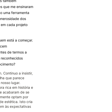
mas também
eles que me ensinaram
mo uma ferramenta
generosidade dos
 em cada projeto
quem está a começar.
recem
ntes de termos a
s reconhecidos
ecimento?
Continuo a insistir,
alha que parece
 nosso lugar.
a rica em história e
que acabaram de se
ntemente optam por
 estética. Isto cria
em às expectativas