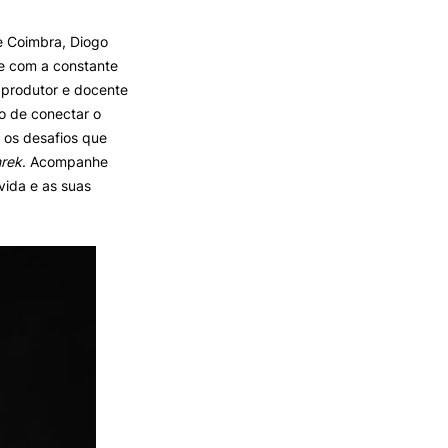
e Coimbra, Diogo
TORY
CANDIDATURAS
te com a constante
 produtor e docente
Processo
o de conectar o
Propinas e Taxas
, os desafios que
Calendário
rek
. Acompanhe
Listas de Seriação e de
vida e as suas
Colocação