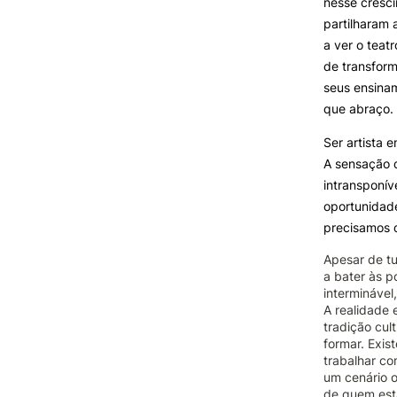
nesse cresc
partilharam 
a ver o teat
de transform
seus ensina
que abraço.
Ser artista 
A sensação 
intransponí
oportunidade
precisamos 
Apesar de tu
a bater às p
interminável
A realidade 
tradição cul
formar. Exis
trabalhar co
um cenário 
de quem está