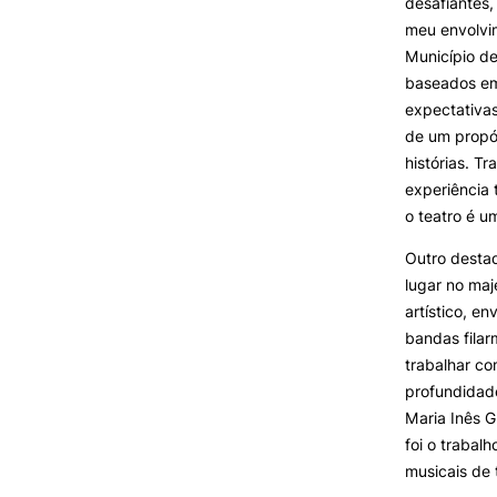
desafiantes,
meu envolvi
Município de
baseados em
expectativas
de um propós
histórias. 
experiência 
o teatro é u
Outro desta
lugar no maj
artístico, e
bandas filar
trabalhar co
profundidade
Maria Inês 
foi o trabal
musicais de 