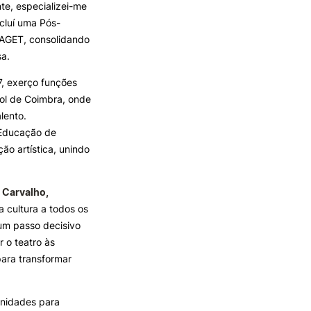
te, especializei-me
cluí uma Pós-
PIAGET, consolidando
sa.
, exerço funções
ol de Coimbra, onde
lento.
 Educação de
ão artística, unindo
 Carvalho,
a cultura a todos os
 um passo decisivo
 o teatro às
para transformar
unidades para