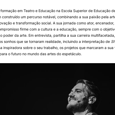
 formação em Teatro e Educação na Escola Superior de Educação d
ALUNOS
KNOWLEDGE FAC
 construído um percurso notável, combinando a sua paixão pela ar
ovação e transformação social. A sua jornada como ator, encenador,
Bolsas
Pós-Graduações
ompromisso firme com a cultura e a educação, sempre com o objetiv
Calendários
Formação Especializada
o poder da arte. Em entrevista, partilha a sua carreira multifacetada
Horários
Microcredenciações
os sonhos que se tornaram realidade, incluindo a interpretação de
Sh
Recursos
Escola de Línguas
a inspiradora sobre o seu trabalho, os projetos que marcaram a sua 
Regulamentos e Despachos
para o futuro no mundo das artes do espetáculo.
Estatutos Especiais
Provedor do Estudante
e Offer
General
Search