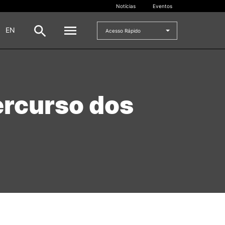
Notícias
Eventos
|
EN
Acesso Rápido
DOCENTES
ercurso dos
oladas
Formulários
Artes Visuais
Recursos
Pesquisa Docentes