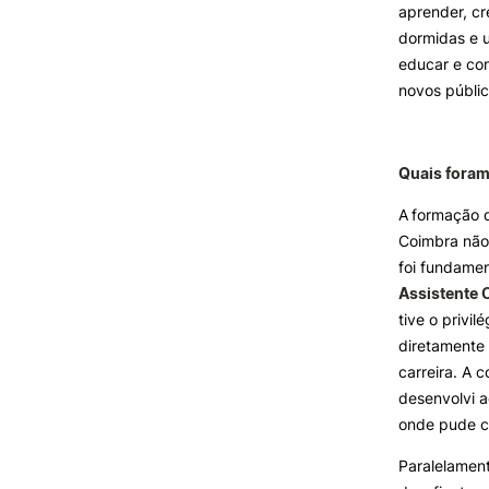
aprender, cr
dormidas e u
educar e con
novos públic
Quais foram
A
formação q
Coimbra não
foi fundamen
Assistente
tive o privil
diretamente
carreira. A 
desenvolvi a
onde pude co
Paralelament