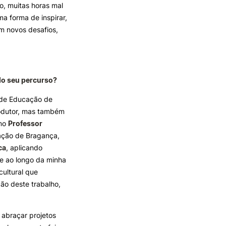
ão, muitas horas mal
a forma de inspirar,
m novos desafios,
do seu percurso?
r de Educação de
rodutor, mas também
omo
Professor
ação de Bragança,
ca
, aplicando
e ao longo da minha
cultural que
ão deste trabalho,
 abraçar projetos