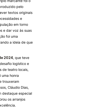
mplo marcante foi o
 produzido pelo
ver textos originais
ecessidades e
opulação em torno
os e dar voz às suas
ção foi uma
dando a ideia de que
 de 2024
, que teve
esafio logístico e
de teatro locais,
oi uma honra
ue trouxeram
os, Cláudio Dias,
m destaque especial
orou os arranjos
xcelência.