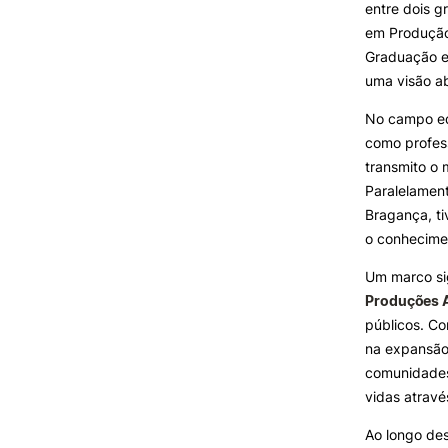
entre dois g
em Produção 
Graduação em
uma visão ab
No campo ed
como profes
transmito o 
Paralelamen
Bragança, ti
o conhecimen
Um marco si
Produções A
públicos. C
na expansão 
comunidades 
vidas atravé
Ao longo des