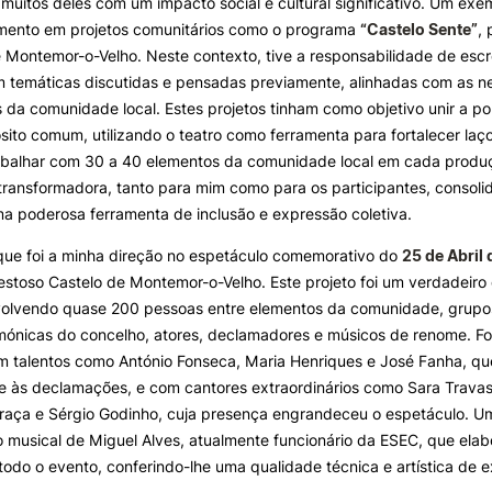
 muitos deles com um impacto social e cultural significativo. Um exe
mento em projetos comunitários como o programa
“Castelo Sente”
,
 Montemor-o-Velho. Neste contexto, tive a responsabilidade de escre
 temáticas discutidas e pensadas previamente, alinhadas com as n
 da comunidade local. Estes projetos tinham como objetivo unir a p
ito comum, utilizando o teatro como ferramenta para fortalecer laç
Trabalhar com 30 a 40 elementos da comunidade local em cada produ
transformadora, tanto para mim como para os participantes, consoli
ma poderosa ferramenta de inclusão e expressão coletiva.
que foi a minha direção no espetáculo comemorativo do
25 de Abril
estoso Castelo de Montemor-o-Velho. Este projeto foi um verdadeiro d
nvolvendo quase 200 pessoas entre elementos da comunidade, grupos 
mónicas do concelho, atores, declamadores e músicos de renome. F
m talentos como António Fonseca, Maria Henriques e José Fanha, q
 às declamações, e com cantores extraordinários como Sara Travass
Graça e Sérgio Godinho, cuja presença engrandeceu o espetáculo. U
ho musical de Miguel Alves, atualmente funcionário da ESEC, que elab
todo o evento, conferindo-lhe uma qualidade técnica e artística de e