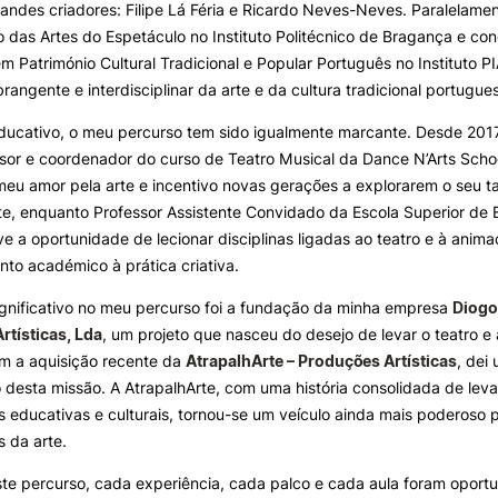
randes criadores: Filipe Lá Féria e Ricardo Neves-Neves. Paralelamen
das Artes do Espetáculo no Instituto Politécnico de Bragança e con
 Património Cultural Tradicional e Popular Português no Instituto 
rangente e interdisciplinar da arte e da cultura tradicional portugue
ucativo, o meu percurso tem sido igualmente marcante. Desde 2017
sor e coordenador do curso de Teatro Musical da Dance N’Arts Scho
meu amor pela arte e incentivo novas gerações a explorarem o seu ta
te, enquanto Professor Assistente Convidado da Escola Superior de
ve a oportunidade de lecionar disciplinas ligadas ao teatro e à animaç
to académico à prática criativa.
gnificativo no meu percurso foi a fundação da minha empresa
Diogo
rtísticas, Lda
, um projeto que nasceu do desejo de levar o teatro e 
om a aquisição recente da
AtrapalhArte – Produções Artísticas
, dei
desta missão. A AtrapalhArte, com uma história consolidada de levar
educativas e culturais, tornou-se um veículo ainda mais poderoso 
s da arte.
te percurso, cada experiência, cada palco e cada aula foram oport