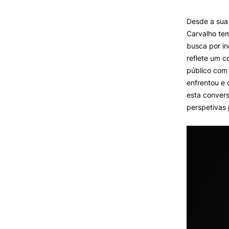
Desde a sua
INVESTIGAÇÃO E
Carvalho tem
PROJETOS
busca por in
reflete um c
Projetos de
Investigação/Intervenção
público com 
Prémios e Distinções
enfrentou e 
Núcleos de Investigação
esta convers
Laboratório ROBOCORP
perspetivas 
Publicações
Redes
Arquivo
Formativ