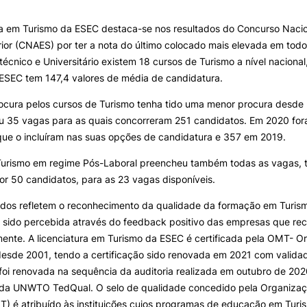
ura em Turismo da ESEC destaca-se nos resultados do Concurso Naci
ALUNOS
KNOWLEDGE FAC
ior (CNAES) por ter a nota do último colocado mais elevada em todo
itécnico e Universitário existem 18 cursos de Turismo a nível nacional
e Offer
General
Bolsas
Pós-Graduações
ESEC tem 147,4 valores de média de candidatura.
Calendários
Formação Especializada
Horários
Microcredenciações
ocura pelos cursos de Turismo tenha tido uma menor procura desde
Recursos
Escola de Línguas
Search
ou 35 vagas para as quais concorreram 251 candidatos. Em 2020 fo
Regulamentos e Despachos
que o incluíram nas suas opções de candidatura e 357 em 2019.
Estatutos Especiais
Turismo em regime Pós-Laboral preencheu também todas as vagas, 
Provedor do Estudante
or 50 candidatos, para as 23 vagas disponíveis.
ados refletem o reconhecimento da qualidade da formação em Turis
sido percebida através do feedback positivo das empresas que rec
ente. A licenciatura em Turismo da ESEC é certificada pela OMT- O
esde 2001, tendo a certificação sido renovada em 2021 com validad
 foi renovada na sequência da auditoria realizada em outubro de 202
o da UNWTO TedQual. O selo de qualidade concedido pela Organiza
T) é atribuído às instituições cujos programas de educação em Tur