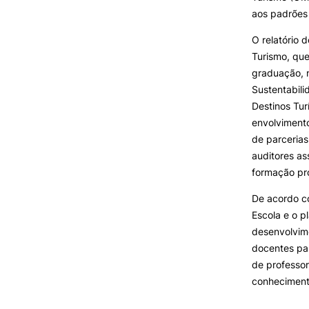
aos padrões 
O relatório
Turismo, que
graduação, 
Sustentabili
Destinos Tur
envolvimento
de parcerias
auditores as
formação pro
De acordo c
Escola e o p
desenvolvime
docentes par
de professor
conhecimento