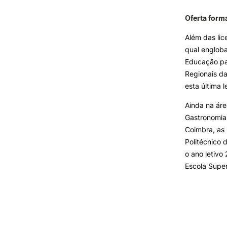
Oferta form
Além das lic
qual englob
Educação pa
Regionais da
esta última 
Ainda na áre
Gastronomia 
Coimbra, as 
Politécnico 
o ano letivo
Escola Super