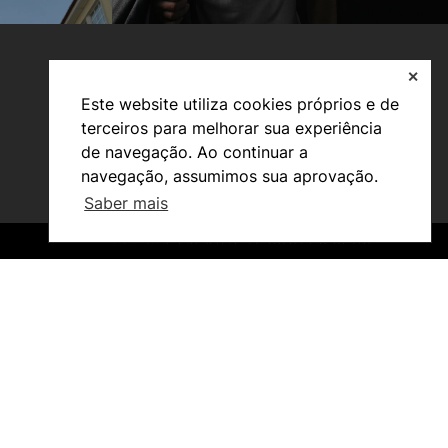
✕
Este website utiliza cookies próprios e de
terceiros para melhorar sua experiência
de navegação. Ao continuar a
navegação, assumimos sua aprovação.
Saber mais
Investigação e Projetos
Núcleos de Investigação
©2026 Instituto Politécnico de Coimbra. Todos os direitos reservados.
©2026 Instituto Politécnico de Coimbra. Todos os direitos reservados.
Laboratório ROBOCORP
Publicações
Redes
Arquivo