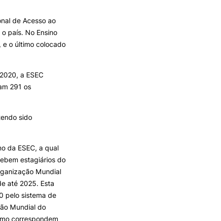
onal de Acesso ao
TORY
CANDIDATURAS
 o país. No Ensino
, e o último colocado
Processo
Propinas e Taxas
Calendário
 2020, a ESEC
Listas de Seriação e de
ram 291 os
Colocação
tendo sido
mo da ESEC, a qual
ebem estagiários do
rganização Mundial
e até 2025. Esta
0 pelo sistema de
ção Mundial do
ismo correspondem