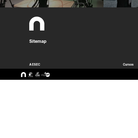
Sitemap
A ESEC
Cursos
Missão e Objetivos
CTeSP
Órgãos de Gestão
Licenciatu
Departamentos
Mestrado
Grupos Científicos e
Pós-Grad
Disciplinares
Formação 
Núcleos de Investigação
Cursos Liv
Serviços
Pessoas
Documentos Estratégicos
ESEC em Números
Contactos / Localização