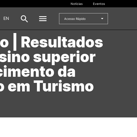
Notícias
Eventos
|
EN
Acesso Rápido
o | Resultados
DOCENTES
sino superior
oladas
Formulários
cimento da
Artes Visuais
Recursos
o em Turismo
Pesquisa Docentes