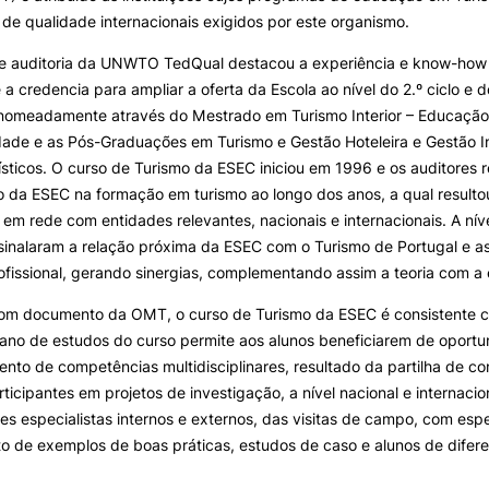
de qualidade internacionais exigidos por este organismo.
 de auditoria da UNWTO TedQual destacou a experiência e know-how
 a credencia para ampliar a oferta da Escola ao nível do 2.º ciclo e 
nomeadamente através do Mestrado em Turismo Interior – Educação
dade e as Pós-Graduações em Turismo e Gestão Hoteleira e Gestão 
ísticos. O curso de Turismo da ESEC iniciou em 1996 e os auditores
 da ESEC na formação em turismo ao longo dos anos, a qual resulto
 em rede com entidades relevantes, nacionais e internacionais. A níve
sinalaram a relação próxima da ESEC com o Turismo de Portugal e a
fissional, gerando sinergias, complementando assim a teoria com a 
om documento da OMT, o curso de Turismo da ESEC é consistente 
lano de estudos do curso permite aos alunos beneficiarem de oport
nto de competências multidisciplinares, resultado da partilha de c
ticipantes em projetos de investigação, a nível nacional e internaci
es especialistas internos e externos, das visitas de campo, com espe
 de exemplos de boas práticas, estudos de caso e alunos de difere