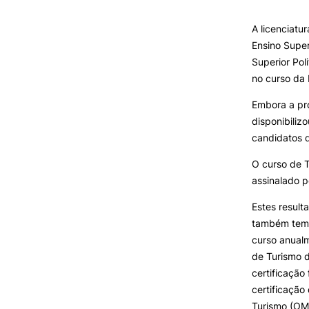
A licenciat
INVESTIGAÇÃO E
Ensino Super
PROJETOS
Superior Pol
Formativ
no curso da 
Projetos de
Investigação/Intervenção
Embora a pr
Prémios e Distinções
disponibiliz
Núcleos de Investigação
candidatos 
Laboratório ROBOCORP
Publicações
O curso de 
Redes
assinalado p
Arquivo
Estes result
também tem 
curso anualm
de Turismo d
certificação
certificaçã
Turismo (OM