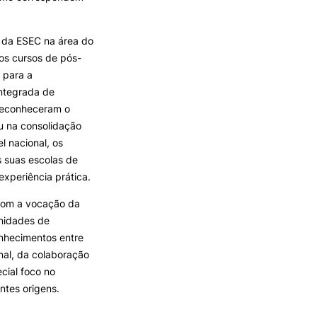
 da ESEC na área do
dos cursos de pós-
 para a
Integrada de
 reconheceram o
u na consolidação
l nacional, os
s suas escolas de
experiência prática.
com a vocação da
unidades de
onhecimentos entre
onal, da colaboração
cial foco no
ntes origens.