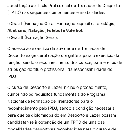
acreditação ao Título Profissional de Treinador de Desporto
Knowledge Factory
(TPTD) nas seguintes componentes e modalidades:
o Grau I (Formação Geral, Formação Específica e Estágio) –
Candidaturas
Atletismo, Natação, Futebol e Voleibol
.
o Grau II (Formação Geral).
O acesso ao exercício da atividade de Treinador de
Desporto exige certificação obrigatória para o exercício da
função, sendo o reconhecimento dos cursos, para efeitos de
Elogio / Sugestão / Reclamação
Contactos
Denúncias
atribuição do título profissional, da responsabilidade do
©2026 Instituto Politécnico de Coimbra. Todos os direitos reservados.
IPDJ.
O curso de Desporto e Lazer iniciou o procedimento,
cumprindo os requisitos fundamentais do Programa
Nacional de Formação de Treinadores para o
reconhecimento pelo IPDJ, sendo a condição necessária
para que os diplomados do em Desporto e Lazer possam
candidatar-se à obtenção de um TPTD de uma das
modalidades desportivas reconhecidas para o curso e de