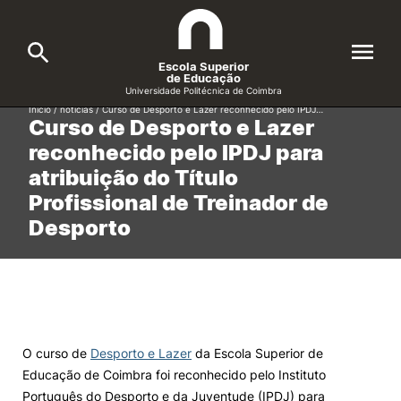
Escola Superior
de Educação
Universidade Politécnica de Coimbra
Início
/
noticias
/
Curso de Desporto e Lazer reconhecido pelo IPDJ…
Curso de Desporto e Lazer
A ESEC
Search
reconhecido pelo IPDJ para
atribuição do Título
Cursos
Profissional de Treinador de
Formative Offer
General
Desporto
Candidatos
Docentes
Search
Investigação e Projetos
O curso de
Desporto e Lazer
da Escola Superior de
Educação de Coimbra foi reconhecido pelo Instituto
Alunos
Português do Desporto e da Juventude (IPDJ) para