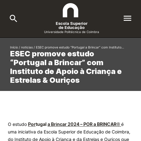
Escola Superior
de Educação
Universidade Politécnica de Coimbra
A ESEC
Início
/
noticias
/
ESEC promove estudo “Portugal a Brincar” com Instituto…
Search
ESEC promove estudo
“Portugal a Brincar” com
Cursos
Instituto de Apoio à Criança e
Formative Offer
General
Estrelas & Ouriços
Candidatos
Docentes
Search
Investigação e Projetos
O estudo
Por
tugal
a Brincar 2024 – POR a BRINCAR®
é
uma iniciativa da Escola Superior de Educação de Coimbra,
Alunos
do Instituto de Apoio à Criança e da Estrelas e Ouriços que