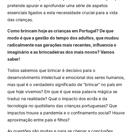
pretende apurar e aprofundar uma série de aspetos
Knowledge Factory
essenciais ligados a esta necessidade crucial para a vida
das crianças.
Candidaturas
Como brincam hoje as crianças em Portugal? De que
modo é que a gestão do tempo dos adultos, que mudou
radicalmente nas gerações mais recentes, influencia o
imaginário e as brincadeiras dos mais novos? Vamos
saber!
Elogio / Sugestão / Reclamação
Contactos
Denúncias
Todos sabemos que brincar é decisivo para o
©2026 Instituto Politécnico de Coimbra. Todos os direitos reservados.
desenvolvimento intelectual e emocional dos seres humanos,
mas qual é o verdadeiro significado de “brincar” no país em
que hoje vivemos? Em que é que essa palavra mágica se
traduz na realidade? Qual o impacto dos ecrãs e da
tecnologia no quotidiano das crianças portuguesas? Que
impactos trouxe a pandemia e o confinamento social? Houve
aproximação entre pais e filhos?
As questões são muitas e para se chegar a conclusões