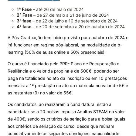
1ª Fase
– até 26 de maio de 2024
Knowledge Factory
2ª Fase
– de 27 de maio a 21 de julho de 2024
3ª fase
– de 22 de julho a 10 de setembro de 2024
4ª fase
– de 20 de setembro a 20 de outubro de 2024
Candidaturas
A Pós-Graduação tem início previsto para outubro de 2024 e
irá funcionar em regime pós-laboral, na modalidade de b-
learning (50% de aulas online e 50% presenciais).
O curso é financiado pelo PRR- Plano de Recuperação e
Elogio / Sugestão / Reclamação
Contactos
Denúncias
Resiliência e o valor da propina é de 500€, podendo ser
©2026 Instituto Politécnico de Coimbra. Todos os direitos reservados.
paga na totalidade no ato da inscrição ou em 10 prestações
mensais: a 1ª prestação no ato da matrícula no valor de 5€ e
as restantes (9) no valor de 55€.
Os candidatos, ao realizarem a candidatura, estão a
candidatar-se a 20 bolsas Impulso Adultos STEAM no valor
de 400€, sendo os critérios de seriação para a bolsa iguais
aos critérios de seriação do curso, desde que reúnam
cumulativamente as seguintes condições: nacionalidade