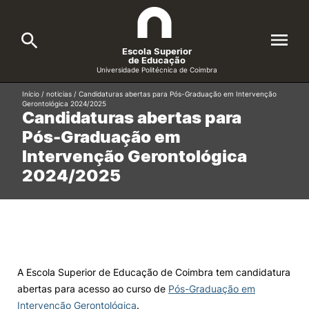
Escola Superior
de Educação
Universidade Politécnica de Coimbra
Início
/
noticias
/
Candidaturas abertas para Pós-Graduação em Intervenção
A ESEC
Gerontológica 2024/2025
Search
Candidaturas abertas para
Pós-Graduação em
Cursos
Intervenção Gerontológica
Formative Offer
General
2024/2025
Candidatos
Docentes
Search
Investigação e Projetos
A Escola Superior de Educação de Coimbra tem candidatura
abertas para acesso ao curso de
Pós-Graduação em
Alunos
Intervenção Gerontológica
.