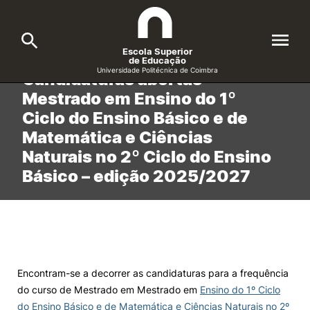
Escola Superior
de Educação
Início
/
noticias
/
Candidaturas abertas Mestrado em Ensino do 1º Ciclo…
Universidade Politécnica de Coimbra
Candidaturas abertas
Mestrado em Ensino do 1º
A ESEC
Search
Ciclo do Ensino Básico e de
Matemática e Ciências
Cursos
Naturais no 2º Ciclo do Ensino
Formative Offer
General
Básico – edição 2025/2027
Candidatos
Docentes
Search
Investigação e Projetos
Encontram-se a decorrer as candidaturas para a frequência
do curso de Mestrado em Mestrado em
Ensino do 1º Ciclo
Alunos
do Ensino Básico e de Matemática e Ciências Naturais no 2º