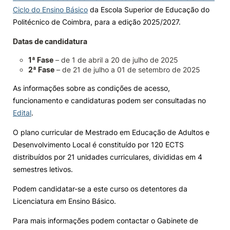
Ciclo do Ensino Básico
da Escola Superior de Educação do
Knowledge Factory
Politécnico de Coimbra, para a edição 2025/2027.
Datas de candidatura
Candidaturas
1ª Fase
– de 1 de abril a 20 de julho de 2025
2ª Fase
– de 21 de julho a 01 de setembro de 2025
As informações sobre as condições de acesso,
funcionamento e candidaturas podem ser consultadas no
Edital
.
Elogio / Sugestão / Reclamação
Contactos
Denúncias
©2026 Instituto Politécnico de Coimbra. Todos os direitos reservados.
O plano curricular de Mestrado em Educação de Adultos e
Desenvolvimento Local é constituído por 120 ECTS
distribuídos por 21 unidades curriculares, divididas em 4
semestres letivos.
Podem candidatar-se a este curso os detentores da
Licenciatura em Ensino Básico.
Para mais informações podem contactar o Gabinete de