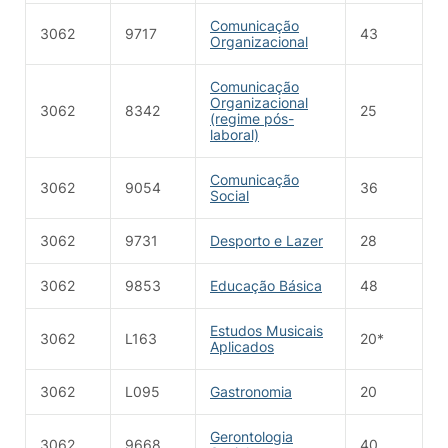
Comunicação
3062
9717
43
Organizacional
Comunicação
Organizacional
3062
8342
25
(regime pós-
laboral)
Comunicação
3062
9054
36
Social
3062
9731
Desporto e Lazer
28
3062
9853
Educação Básica
48
Estudos Musicais
3062
L163
20*
Aplicados
3062
L095
Gastronomia
20
Gerontologia
3062
9668
40