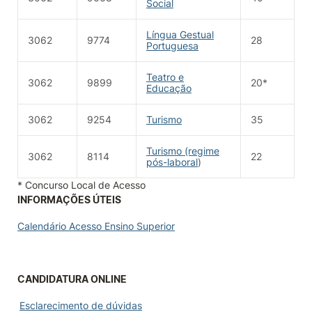
Social
Língua Gestual
3062
9774
28
Portuguesa
Teatro e
3062
9899
20*
Educação
3062
9254
Turismo
35
Turismo (regime
3062
8114
22
pós-laboral
)
* Concurso Local de Acesso
INFORMAÇÕES ÚTEIS
Calendário Acesso Ensino Superior
CANDIDATURA ONLINE
Esclarecimento de dúvidas