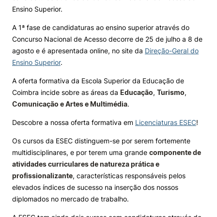
Ensino Superior.
Knowledge Factory
A 1ª fase de candidaturas ao ensino superior através do
Concurso Nacional de Acesso decorre de 25 de julho a 8 de
Candidaturas
agosto e é apresentada online, no site da
Direção-Geral do
Ensino Superior
.
A oferta formativa da Escola Superior da Educação de
Coimbra incide sobre as áreas da
Educação
,
Turismo
,
Comunicação e Artes e Multimédia
.
Elogio / Sugestão / Reclamação
Contactos
Denúncias
Descobre a nossa oferta formativa em
©2026 Instituto Politécnico de Coimbra. Todos os direitos reservados.
Licenciaturas ESEC
!
Os cursos da ESEC distinguem-se por serem fortemente
multidisciplinares, e por terem uma grande
componente de
atividades curriculares de natureza prática e
profissionalizante
, características responsáveis pelos
elevados índices de sucesso na inserção dos nossos
diplomados no mercado de trabalho.