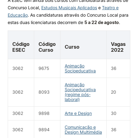
A ESEC tem ainda dois cursos com candidaturas através de
Concurso Local,
Estudos Musicais Aplicados
e
Teatro e
Educação
. As candidaturas através do Concurso Local para
estas duas licenciaturas decorrem de
5 a 22 de agosto
.
Código
Código
Vagas
Curso
ESEC
Curso
2022
Animação
3062
9675
36
Socioeducativa
Animação
Socioeducativa
3062
8093
20
(regime pós-
laboral)
3062
9898
Arte e Design
30
Comunicação e
3062
9894
36
Design Multimédia