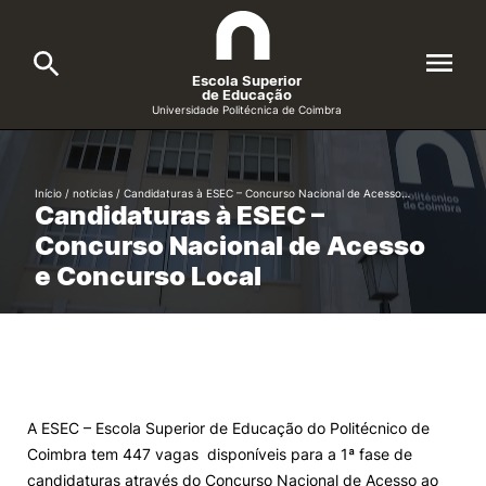
Escola Superior
de Educação
Universidade Politécnica de Coimbra
A ESEC
Search
Início
/
noticias
/
Candidaturas à ESEC – Concurso Nacional de Acesso…
Candidaturas à ESEC –
Cursos
Concurso Nacional de Acesso
Formative Offer
General
e Concurso Local
Candidatos
Docentes
Search
Investigação e Projetos
A ESEC – Escola Superior de Educação do Politécnico de
Coimbra tem 447 vagas disponíveis para a 1ª fase de
Alunos
candidaturas através do Concurso Nacional de Acesso ao