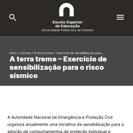
Escola Superior
de Educação
Universidade Politécnica de Coimbra
A ESEC
Search
Início
/
noticias
/
A terra treme – Exercício de sensibilização para…
A terra treme – Exercício de
Cursos
sensibilização para o risco
Formative Offer
General
sísmico
Candidatos
Docentes
Search
Investigação e Projetos
A Autoridade Nacional de Emergência e Proteção Civil
organiza anualmente uma iniciativa de sensibilização para a
Alunos
adoção de comportamentos de proteção individual e