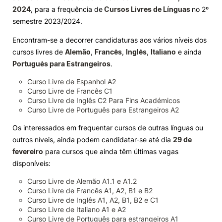
2024
, para a frequência de
Cursos Livres de Línguas
no 2º
Knowledge Factory
semestre 2023/2024.
Encontram-se a decorrer candidaturas aos vários níveis dos
Candidaturas
cursos livres de
Alemão
,
Francês
,
Inglês
,
Italiano
e ainda
Português para Estrangeiros
.
Curso Livre de Espanhol A2
Curso Livre de Francês C1
Curso Livre de Inglês C2 Para Fins Académicos
Curso Livre de Português para Estrangeiros A2
Elogio / Sugestão / Reclamação
Contactos
Denúncias
©2026 Instituto Politécnico de Coimbra. Todos os direitos reservados.
Os interessados em frequentar cursos de outras línguas ou
outros níveis, ainda podem candidatar-se até dia
29 de
fevereiro
para cursos que ainda têm últimas vagas
disponíveis:
Curso Livre de Alemão A1.1 e A1.2
Curso Livre de Francês A1, A2, B1 e B2
Curso Livre de Inglês A1, A2, B1, B2 e C1
Curso Livre de Italiano A1 e A2
Curso Livre de Português para estrangeiros A1