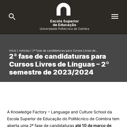
Escola Superior
de Educação
Universidade Politécnica de Coimbra
A ESEC
Search
Início
/
noticias
/
2ª fase de candidaturas para Cursos Livres de…
2ª fase de candidaturas para
Cursos
Cursos Livres de Línguas – 2º
Formative Offer
General
semestre de 2023/2024
Candidatos
Docentes
Search
Investigação e Projetos
A Knowledge Factory – Language and Culture School da
Escola Superior de Educação do Politécnico de Coimbra tem
Alunos
aberta uma 2ª fase de candidaturas
até 10 de março de