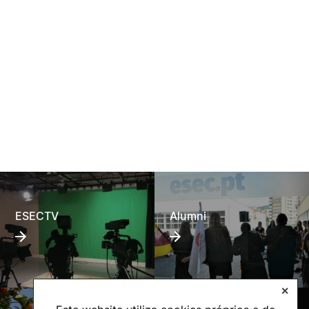
ESECTV
Alumni
✕