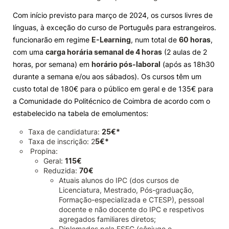
Com início previsto para março de 2024, os cursos livres de
línguas, à exceção do curso de Português para estrangeiros.
funcionarão em regime
E-Learning
, num total de
60 horas
,
com uma
carga horária semanal de 4 horas
(2 aulas de 2
horas, por semana) em
horário pós-laboral
(após as 18h30
durante a semana e/ou aos sábados). Os cursos têm um
custo total de 180€ para o público em geral e de 135€ para
a Comunidade do Politécnico de Coimbra de acordo com o
estabelecido na tabela de emolumentos:
Taxa de candidatura:
25€*
Taxa de inscrição: 2
5€*
Propina:
Geral:
115€
Reduzida:
70€
Atuais alunos do IPC (dos cursos de
Licenciatura, Mestrado, Pós-graduação,
Formação-especializada e CTESP), pessoal
docente e não docente do IPC e respetivos
agregados familiares diretos;
Diplomados pela ESEC (cônjuge e