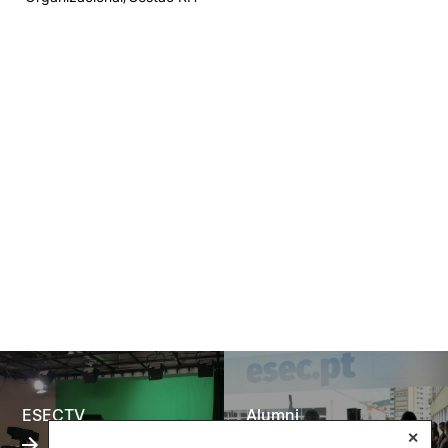
ESECTV
Alumni
✕