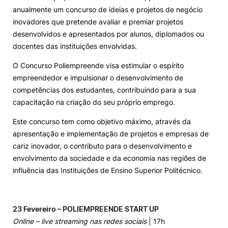
anualmente um concurso de ideias e projetos de negócio
Knowledge Factory
inovadores que pretende avaliar e premiar projetos
desenvolvidos e apresentados por alunos, diplomados ou
docentes das instituições envolvidas.
Candidaturas
O Concurso Poliempreende visa estimular o espírito
empreendedor e impulsionar o desenvolvimento de
competências dos estudantes, contribuindo para a sua
capacitação na criação do seu próprio emprego.
Elogio / Sugestão / Reclamação
Contactos
Denúncias
Este concurso tem como objetivo máximo, através da
©2026 Instituto Politécnico de Coimbra. Todos os direitos reservados.
apresentação e implementação de projetos e empresas de
cariz inovador, o contributo para o desenvolvimento e
envolvimento da sociedade e da economia nas regiões de
influência das Instituições de Ensino Superior Politécnico.
23 Fevereiro – POLIEMPREENDE START UP
Online – live streaming nas redes sociais
| 17h