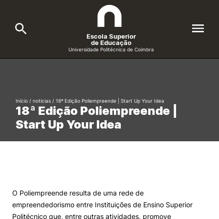
Escola Superior
de Educação
Universidade Politécnica de Coimbra
A ESEC
Search
Cursos
Início
/
noticias
/
18ª Edição Poliempreende | Start Up Your Idea
18ª Edição Poliempreende |
Formative Offer
General
Start Up Your Idea
Candidatos
Docentes
Search
Investigação e Projetos
O Poliempreende resulta de uma rede de
empreendedorismo entre Instituições de Ensino Superior
Alunos
Politécnico que, entre outras atividades, promove