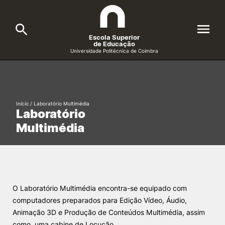
Escola Superior
de Educação
Universidade Politécnica de Coimbra
A ESEC
Search
Cursos
Início
/
Laboratório Multimédia
Laboratório
Formative Offer
General
Multimédia
Candidatos
Docentes
Search
Investigação e Projetos
O Laboratório Multimédia encontra-se equipado com
computadores preparados para Edição Vídeo, Áudio,
Animação 3D e Produção de Conteúdos Multimédia, assim
Alunos
como, uma cabine de Locução.