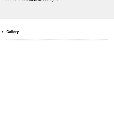
Knowledge Factory
Candidaturas
Gallery
Elogio / Sugestão / Reclamação
Contactos
Denúncias
©2026 Instituto Politécnico de Coimbra. Todos os direitos reservados.