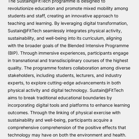
The Sustain@FitTech programme is designed to
revolutionize education and promote mixed mobility among
Knowledge Factory
students and staff, creating an innovative approach to
teaching and learning. By leveraging digital transformation,
Candidaturas
Sustain@FitTech seamlessly integrates physical activity,
sustainability, and well-being into its curriculum, aligning
with the broader goals of the Blended Intensive Programme
(BIP). Through immersive experiences, participants engage
in transnational and transdisciplinary courses of the highest
quality. The programme fosters collaboration among diverse
Elogio / Sugestão / Reclamação
Contactos
Denúncias
stakeholders, including students, lecturers, and industry
©2026 Instituto Politécnico de Coimbra. Todos os direitos reservados.
experts, to explore cutting-edge advancements in both
physical activity and digital technology. Sustain@FitTech
aims to break traditional educational boundaries by
incorporating digital tools and platforms to enhance learning
outcomes. Through the linking of physical exercise with
sustainability and well-being, participants acquire a
comprehensive comprehension of the positive effects that
technology may have on both the environment and health.