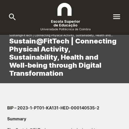
Escola Superior
de Educação
Universidade Politécnica de Coimbra
Início
/
Investigação e Projetos
/
Projetos Internacionais | International Projects
/
Sustain@FitTech | Connecting Physical Activity, Sustainability, Health and…
Sustain@FitTech | Connecting
A ESEC
Search
Physical Activity,
Sustainability, Health and
Cursos
Well-being through Digital
Formative Offer
General
Transformation
Candidatos
Docentes
Search
Investigação e Projetos
BIP – 2023-1-PT01-KA131-HED-000140535-2
Summary
Alunos