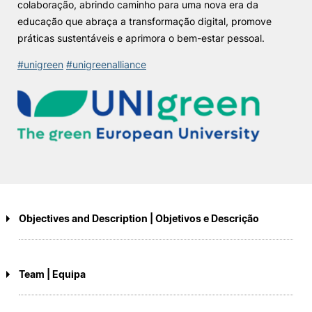
colaboração, abrindo caminho para uma nova era da
educação que abraça a transformação digital, promove
práticas sustentáveis e aprimora o bem-estar pessoal.
#unigreen
#unigreenalliance
Objectives and Description | Objetivos e Descrição
The general objective of this Blended Intensive Programme (BIP) is to
promote mixed mobility and create innovative approaches to teaching
Team | Equipa
and learning. Through integrating transnational and transdisciplinary
courses of high quality for both students and staff, the BIP aims to
foster collaboration, exchange of knowledge, and capacity-building