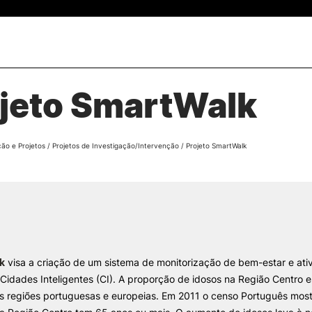
PT
jeto SmartWalk
CURSOS
CANDIDATOS
rch
CTeSP
Unidades Curriculares Is
ção e Projetos
/
Projetos de Investigação/Intervenção
/
Projeto SmartWalk
Formação Especializada
CTeSP
Licenciaturas
Licenciaturas
Mestrados
Mestrados
Microcredenciações
Formação Especializada
Pós-Graduações
Estudar na ESEC
Contactos
k
visa a criação de um sistema de monitorização de bem-estar e ativ
Cidades Inteligentes (CI). A proporção de idosos na Região Centro e
s regiões portuguesas e europeias. Em 2011 o censo Português mos