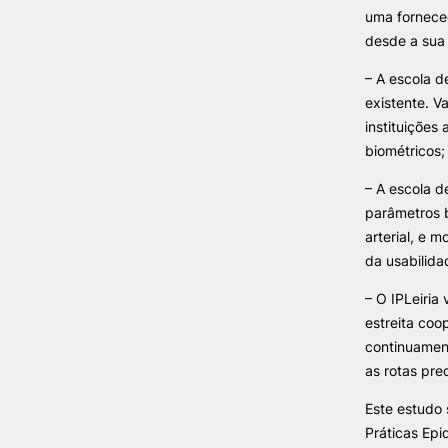
uma forneced
desde a sua 
– A escola d
existente. V
instituições
biométricos;
– A escola d
parâmetros b
arterial, e 
da usabilida
– O IPLeiria
estreita coo
continuament
as rotas pre
Este estudo 
Práticas Epi