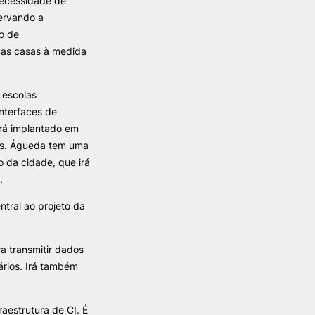
necessidade de
ervando a
to de
TORY
CANDIDATURAS
uas casas à medida
Processo
Propinas e Taxas
 escolas
Calendário
interfaces de
Listas de Seriação e de
erá implantado em
Colocação
es. Águeda tem uma
 da cidade, que irá
.
ntral ao projeto da
a transmitir dados
iários. Irá também
raestrutura de CI. É