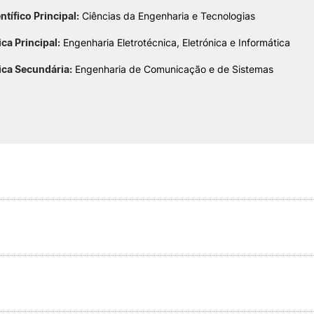
tífico Principal:
Ciências da Engenharia e Tecnologias
ica Principal:
Engenharia Eletrotécnica, Eletrónica e Informática
ica Secundária:
Engenharia de Comunicação e de Sistemas
is
sunção Teixeira
IP Coimbra
e Aveiro
Águeda
écnico de Leiria
técnico de Coimbra