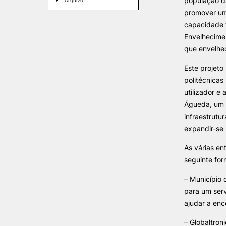
população d
Arquivo
promover um
capacidade f
INVESTIGAÇÃO E
PROJETOS
Envelhecime
que envelhec
Formativ
Projetos de
Este projeto
Investigação/Intervenção
Prémios e Distinções
politécnicas
Núcleos de Investigação
utilizador e
Laboratório ROBOCORP
Águeda, um 
Publicações
infraestrutu
Redes
expandir-se
Arquivo
As várias en
seguinte for
– Município 
para um serv
ajudar a enc
– Globaltroni