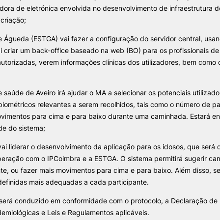
ora de eletrónica envolvida no desenvolvimento de infraestrutura 
criação;
e Águeda (ESTGA) vai fazer a configuração do servidor central, usa
ai criar um back-office baseado na web (BO) para os profissionais de
 autorizadas, verem informações clínicas dos utilizadores, bem como
e saúde de Aveiro irá ajudar o MA a selecionar os potenciais utilizado
iométricos relevantes a serem recolhidos, tais como o número de p
movimentos para cima e para baixo durante uma caminhada. Estará en
de do sistema;
 vai liderar o desenvolvimento da aplicação para os idosos, que será
peração com o IPCoimbra e a ESTGA. O sistema permitirá sugerir ca
e, ou fazer mais movimentos para cima e para baixo. Além disso, ser
definidas mais adequadas a cada participante.
será conduzido em conformidade com o protocolo, a Declaração de 
demiológicas e Leis e Regulamentos aplicáveis.