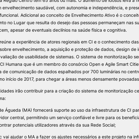
a Região Centro tem 65 anos ou mais. O aumento de idosos leva à 
 envelhecimento saudável, com autonomia e independência, e pres
uncional. Adicional ao conceito de Envelhecimento Ativo é o concei
ALUNOS
KNOWLEDGE FAC
nto no Lugar que resulta do desejo das pessoas permaneçam nas s
em, apesar de eventuais declínios na saúde física e cognitiva.
Bolsas
Pós-Graduações
e Offer
General
Calendários
Formação Especializada
 reúne a experiência de atores regionais em CI e o conhecimento das
Horários
Microcredenciações
 sobre envelhecimento, a aquisição e proteção de dados, design de 
Recursos
Escola de Línguas
 avaliação de usabilidade de sistemas. O sistema de monitorização s
Regulamentos e Despachos
Search
CI Humana que é um membro do consórcio Open e Agile Smart Citi
Estatutos Especiais
ra de comunicação de dados espalhados por 700 luminárias no centro
Provedor do Estudante
 no início de 2017, para chegar a áreas menos densamente povoadas
tidades irão contribuir para a criação do sistema de monitorização ce
ma:
de Águeda (MA) fornecerá suporte ao uso da infraestrutura de CI par
idor central, permitindo um serviço confiável e livre para os benefic
ontrar potenciais utilizadores através da sua Rede Social;
c vai ajudar o MA a fazer os ajustes necessários a este projeto na inf