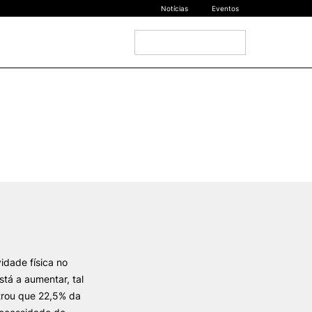
Notícias
Eventos
|
EN
Acesso Rápido
DOCENTES
oladas
Formulários
Artes Visuais
Recursos
Pesquisa Docentes
idade física no
stá a aumentar, tal
trou que 22,5% da