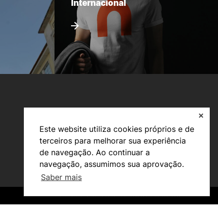
Internacional
✕
Este website utiliza cookies próprios e de
terceiros para melhorar sua experiência
de navegação. Ao continuar a
navegação, assumimos sua aprovação.
Investigação e Projetos
Saber mais
Núcleos de Investigação
Laboratório ROBOCORP
Publicações
©2026 Instituto Politécnico de Coimbra. Todos os direitos reservados.
©2026 Instituto Politécnico de Coimbra. Todos os direitos reservados.
Redes
Arquivo