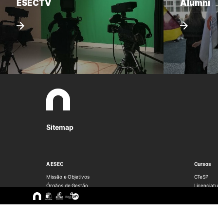
ESECTV
Alumni
Sitemap
A ESEC
Cursos
Missão e Objetivos
CTeSP
Órgãos de Gestão
Licenciatu
Departamentos
Mestrado
Grupos Científicos e
Pós-Grad
Disciplinares
Formação 