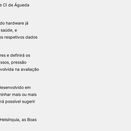
de CI de Águeda
ndo hardware já
 saúde, e
 os respetivos dados
res e definirá os
assos, pressão
volvida na avaliação
 desenvolvido em
minhar mais ou mais
á possível sugerir
Helsínquia, as Boas