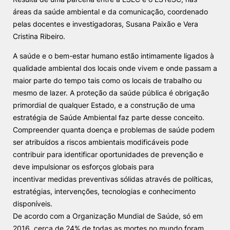
áreas da saúde ambiental e da comunicação, coordenado
Knowledge Factory
pelas docentes e investigadoras, Susana Paixão e Vera
Cristina Ribeiro.
Candidaturas
A saúde e o bem-estar humano estão intimamente ligados à
qualidade
ambiental dos locais onde vivem e onde passam a
maior parte do tempo tais
como os locais de trabalho ou
mesmo de lazer. A proteção da saúde pública é
obrigação
primordial de qualquer Estado, e a construção de uma
Elogio / Sugestão / Reclamação
Contactos
Denúncias
estratégia
de Saúde Ambiental faz parte desse conceito.
Compreender quanta doença e problemas de saúde podem
©2026 Instituto Politécnico de Coimbra. Todos os direitos reservados.
ser atribuídos a
riscos ambientais modificáveis
pode
contribuir para identificar
oportunidades de prevenção e
deve impulsionar os esforços globais para
incentivar medidas preventivas sólidas através de políticas,
estratégias,
intervenções, tecnologias e conhecimento
disponíveis.
De acordo com a Organização Mundial de Saúde, só em
2016, cerca de 24%
de todas as mortes no mundo foram