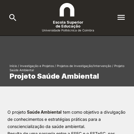
Escola Superior
de Educação
Universidade Politécnica de Coimbra
A ESEC
Search
Cursos
Início
/
Investigação e Projetos
/
Projetos de Investigação/Intervenção
/
Projeto
Saúde Ambiental
Formative Offer
General
Projeto Saúde Ambiental
Candidatos
Docentes
Search
Investigação e Projetos
O projeto
Saúde Ambiental
tem como objetivo a divulgação
de conhecimentos e estratégias práticas para a
consciencialização da saúde ambiental.
Alunos
Resulta de uma parceria entre a ESEC e o ESTeSC, nas