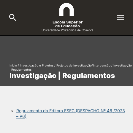
Escola Superior
de Educação
Universidade Politécnica de Coimbra
A ESEC
Search
Cursos
Início
/
Investigação e Projetos
/
Projetos de Investigação/Intervenção
/
Investigação
| Regulamentos
Formative Offer
General
Investigação | Regulamentos
Candidatos
Docentes
Search
Investigação e Projetos
Regulamento da Editora ESEC (DESPACHO Nº 46 /2023
– P6)
Alunos