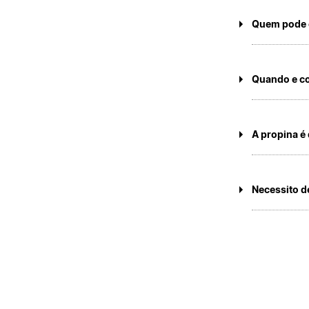
A inscrição re
Quem pode 
Podem candidat
Quando e c
O Pagamento de
na página, nas
A propina é
Em caso de des
dias antes do 
Necessito d
Sim, pois as d
(formação, ali