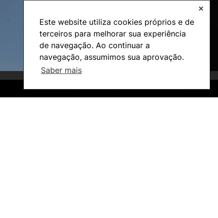
✕
Este website utiliza cookies próprios e de
terceiros para melhorar sua experiência
de navegação. Ao continuar a
navegação, assumimos sua aprovação.
Saber mais
©2026 Instituto Politécnico de Coimbra. Todos os direitos reservados.
©2026 Instituto Politécnico de Coimbra. Todos os direitos reservados.
Investigação e Projetos
Núcleos de Investigação
Laboratório ROBOCORP
Publicações
Redes
Arquivo