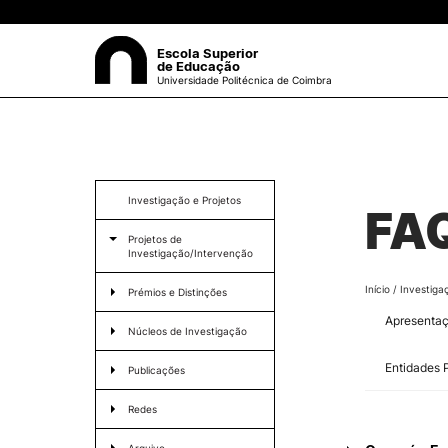
Escola Superior
de Educação
Universidade Politécnica de Coimbra
A ESEC
Sea
Missão e Objetivos
Investigação e Projetos
FAQ
Órgãos de Gestão
Projetos de
Departamentos
Investigação/Intervenção
Grupos Científicos e
Disciplinares
Início
/
Investiga
Prémios e Distinções
Núcleos de Investigação
Apresenta
Serviços
Prémio Francisco Amaral
Núcleos de Investigação
Pessoas
Prémio Leonor Riscado
Entidades 
Documentos Estratégicos
Publicações
ESEC em Números
Prémio Virgínia Coutinho
Redes
Contactos / Localização