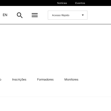
Notícias
Eventos
|
EN
Acesso Rápido
DOCENTES
oladas
Formulários
Artes Visuais
Recursos
Pesquisa Docentes
o
Inscrições
Formadores
Monitores