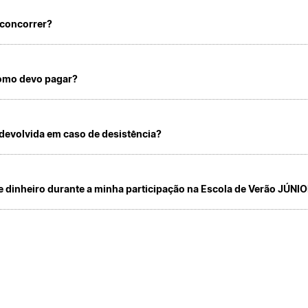
aliza-se online através de um formulário disponível na página da ESEC.
concorrer?
ar-se crianças e jovens dos 9/10 aos 17/18 anos de idade, desde que cada prog
omo devo pagar?
verá ser feito na tesouraria da ESEC ou por transferência Bancária de acordo 
 condições e prazos que aí venham a ser determinados.
 devolvida em caso de desistência?
istência, o participante terá direito ao reembolso de 30% da taxa, desde que o
início das atividades. Todavia deverá consultar o regulamento específico de cada
e dinheiro durante a minha participação na Escola de Verão JÚNI
espesas extraordinárias efetuadas pelos participantes serão da sua responsabili
mentação, material e transportes durante as atividades) já estão incluídas no val