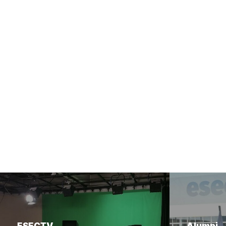
ESECTV
Alumni