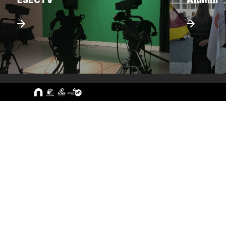
Sitemap
A ESEC
Cursos
Missão e Objetivos
CTeSP
Órgãos de Gestão
Licenciatu
Departamentos
Mestrado
Grupos Científicos e
Pós-Grad
Disciplinares
Formação 
Núcleos de Investigação
Cursos Liv