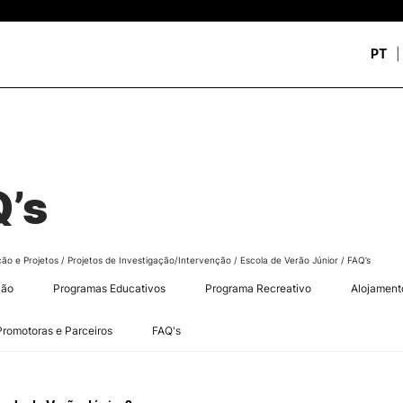
PT
CURSOS
CANDIDATOS
rch
CTeSP
Unidades Curriculares Is
’s
Formação Especializada
CTeSP
Licenciaturas
Licenciaturas
Mestrados
Mestrados
Microcredenciações
Formação Especializada
ção e Projetos
/
Projetos de Investigação/Intervenção
/
Escola de Verão Júnior
/
FAQ’s
Pós-Graduações
Estudar na ESEC
ção
Programas Educativos
Programa Recreativo
Alojament
Contactos
Promotoras e Parceiros
FAQ's