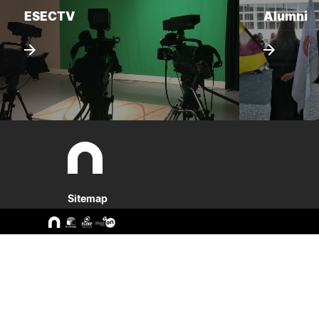
ESECTV
Alumni
Sitemap
A ESEC
Cursos
Missão e Objetivos
CTeSP
Órgãos de Gestão
Licenciatu
Departamentos
Mestrado
Grupos Científicos e
Pós-Grad