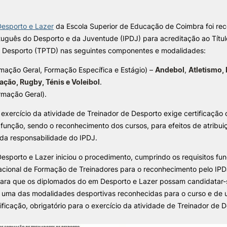
e Offer
General
Desporto e Lazer
da Escola Superior de Educação de Coimbra foi re
ALUNOS
KNOWLEDGE FAC
rtuguês do Desporto e da Juventude (IPDJ) para acreditação ao Título
e Desporto (TPTD) nas seguintes componentes e modalidades:
Bolsas
Pós-Graduações
Search
Calendários
Formação Especializada
rmação Geral, Formação Específica e Estágio) –
Andebol
,
Atletismo,
Horários
Microcredenciações
ação, Rugby, Ténis e Voleibol
.
Recursos
Escola de Línguas
ormação Geral).
Regulamentos e Despachos
Estatutos Especiais
exercício da atividade de Treinador de Desporto exige certificação 
Provedor do Estudante
 função, sendo o reconhecimento dos cursos, para efeitos de atribuiç
, da responsabilidade do IPDJ.
esporto e Lazer iniciou o procedimento, cumprindo os requisitos fu
cional de Formação de Treinadores para o reconhecimento pelo IPD
para que os diplomados do em Desporto e Lazer possam candidatar-
uma das modalidades desportivas reconhecidas para o curso e de
ificação, obrigatório para o exercício da atividade de Treinador de 