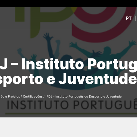
PT
CURSOS
CANDIDATOS
rch
J – Instituto Portu
CTeSP
Unidades Curriculares Is
Formação Especializada
CTeSP
porto e Juventude
Licenciaturas
Licenciaturas
Mestrados
Mestrados
Microcredenciações
Formação Especializada
Pós-Graduações
Estudar na ESEC
ção e Projetos
/
Certificações
/
IPDJ – Instituto Português do Desporto e Juventude
Contactos