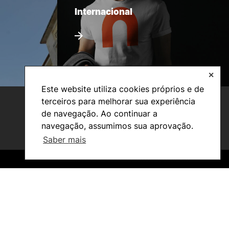
Internacional
✕
Este website utiliza cookies próprios e de
terceiros para melhorar sua experiência
de navegação. Ao continuar a
navegação, assumimos sua aprovação.
Saber mais
©2026 Instituto Politécnico de Coimbra. Todos os direitos reservados.
©2026 Instituto Politécnico de Coimbra. Todos os direitos reservados.
Investigação e Projetos
Núcleos de Investigação
Laboratório ROBOCORP
Publicações
Redes