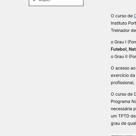
Arquivo
Formativ
O curso de
INVESTIGAÇÃO E
PROJETOS
Instituto Po
Treinador d
Projetos de
Investigação/Intervenção
o Grau I (Fo
Prémios e Distinções
Futebol, Nat
Núcleos de Investigação
o Grau II (F
Laboratório ROBOCORP
O acesso ao 
Publicações
exercício da
Redes
profissional
Arquivo
O curso de D
Programa Na
necessária 
um TPTD de 
grau de qual