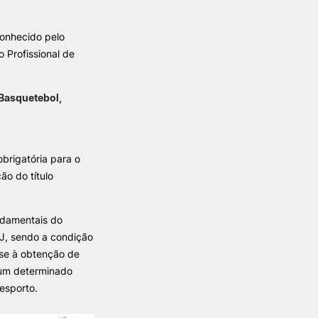
conhecido pelo
TORY
CANDIDATURAS
 Profissional de
Processo
Propinas e Taxas
 Basquetebol,
Calendário
Listas de Seriação e de
Colocação
obrigatória para o
ão do título
ndamentais do
J, sendo a condição
se à obtenção de
 um determinado
Desporto.