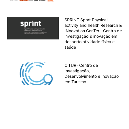
Knowledge Factory
SPRINT Sport Physical
activity and health Research &
Candidaturas
INnovation CenTer | Centro de
investigação & inovação em
desporto atividade física e
saúde
Elogio / Sugestão / Reclamação
Contactos
Denúncias
CiTUR- Centro de
Investigação,
©2026 Instituto Politécnico de Coimbra. Todos os direitos reservados.
Desenvolvimento e Inovação
em Turismo