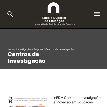
Escola Superior
de Educação
Universidade Politécnica de Coimbra
A ESEC
Search
Cursos
Início
/
Investigação e Projetos
/
Centros de Investigação
Centros de
Formative Offer
General
Investigação
Candidatos
Docentes
Search
Investigação e Projetos
inED – Centro de Investigação
Alunos
e Inovação em Educação