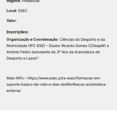
Regime
: Presencial
Knowledge Factory
Local
: ESEC
Valor
:
Candidaturas
Inscrições
:
Organização e Coordenação
: Ciências do Desporto e da
Motricidade (IPC-ESE) – Doutor Ricardo Gomes (CDespM) e
António Pedro (estudante do 3º Ano da licenciatura de
Desporto e Lazer)”
Elogio / Sugestão / Reclamação
Contactos
Denúncias
©2026 Instituto Politécnico de Coimbra. Todos os direitos reservados.
Mais INFo – https://www.esec.pt/a-esec/formacao-em-
suporte-basico-de-vida-e-dae-desfibrilhacao-automatica-
externa/