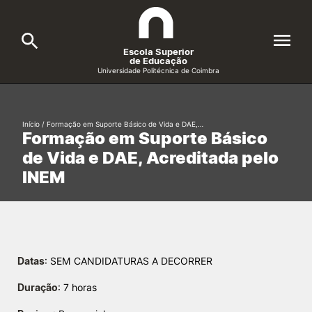
Escola Superior
de Educação
Universidade Politécnica de Coimbra
A ESEC
Search
Início
/
Formação em Suporte Básico de Vida e DAE,…
Formação em Suporte Básico
Cursos
de Vida e DAE, Acreditada pelo
Formative Offer
General
INEM
Candidatos
Docentes
Search
Investigação e Projetos
Datas
: SEM CANDIDATURAS A DECORRER
Duração
: 7 horas
Alunos